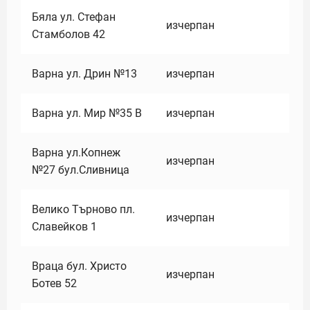
Бяла ул. Стефан
изчерпан
Стамболов 42
Варна ул. Дрин №13
изчерпан
Варна ул. Мир №35 В
изчерпан
Варна ул.Копнеж
изчерпан
№27 бул.Сливница
Велико Търново пл.
изчерпан
Славейков 1
Враца бул. Христо
изчерпан
Ботев 52