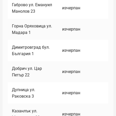
Габрово ул. Емануил
изчерпан
Манолов 23
Горна Оряховица ул.
изчерпан
Мадара 1
Димитровград бул.
изчерпан
България 1
Добрич ул. Цар
изчерпан
Петър 22
Дупница ул.
изчерпан
Раковска 3
Казанлък ул.
изчерпан