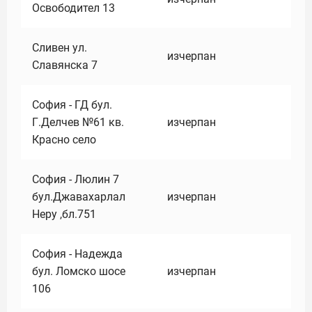
Освободител 13
Сливен ул.
изчерпан
Славянска 7
София - ГД бул.
Г.Делчев №61 кв.
изчерпан
Красно село
София - Люлин 7
бул.Джавахарлал
изчерпан
Неру ,бл.751
София - Надежда
бул. Ломско шосе
изчерпан
106