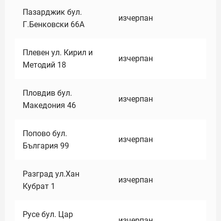
Пазарджик бул.
изчерпан
Г.Бенковски 66А
Плевен ул. Кирил и
изчерпан
Методий 18
Пловдив бул.
изчерпан
Македония 46
Попово бул.
изчерпан
България 99
Разград ул.Хан
изчерпан
Кубрат 1
Русе бул. Цар
изчерпан