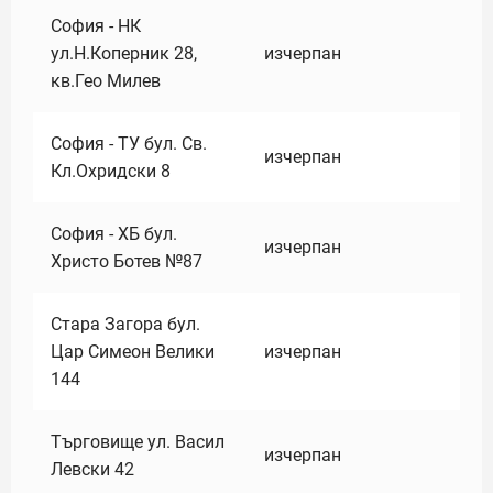
София - НК
ул.Н.Коперник 28,
изчерпан
кв.Гео Милев
София - ТУ бул. Св.
изчерпан
Кл.Охридски 8
София - ХБ бул.
изчерпан
Христо Ботев №87
Стара Загора бул.
Цар Симеон Велики
изчерпан
144
Търговище ул. Васил
изчерпан
Левски 42