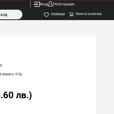
Вход
Регистрация
Моята количка
Любими
р.
 верига:
0
бр.
.60
лв.)