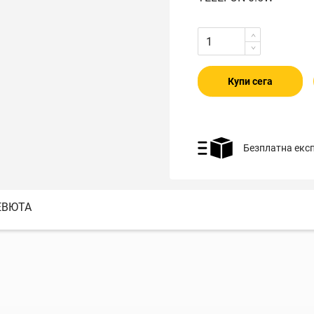
Купи сега
Безплатна екс
ЕВЮТА