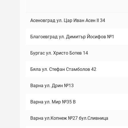
Асеновград ул. Цар Иван Асен II 34
Благоевград ул. Димитър Йосифов №1
Бургас ул. Христо Ботев 14
Бяла ул. Стефан Стамболов 42
Варна ул. Дрин №13
Варна ул. Мир №35 В
Варна ул.Копнеж №27 бул.Сливница