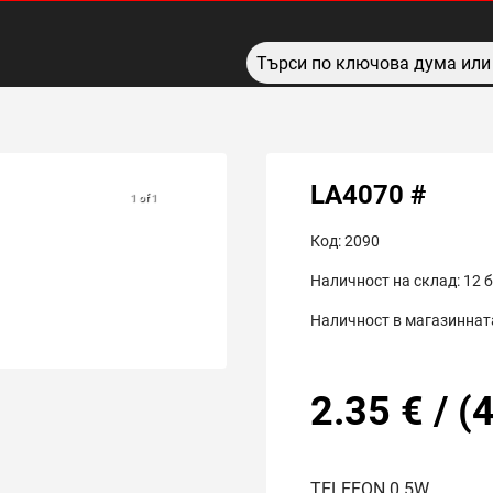
LA4070 #
1 of 1
Код:
2090
Наличност на склад:
12
б
Наличност в магазинната
2.35
€
/
(
4
TELEFON 0.5W