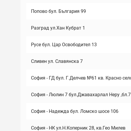
Попово бул. България 99
Разград ул.Хан Кубрат 1
Русе бул. Цар Освободител 13
Сливен ул. Славянска 7
София - ГД бул. Г.Делчев №61 кв. Красно сел
София - Люлин 7 бул.Джавахарлал Неру ,бл.
София - Надежда бул. Ломско шосе 106
София - НК ул.Н.Коперник 28, кв.Гео Милев