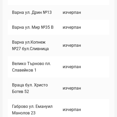
Варна ул. Дрин №13
изчерпан
Варна ул. Мир №35 В
изчерпан
Варна ул.Копнеж
изчерпан
№27 бул.Сливница
Велико Търново пл.
изчерпан
Славейков 1
Враца бул. Христо
изчерпан
Ботев 52
Габрово ул. Емануил
изчерпан
Манолов 23