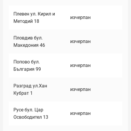
Плевен ул. Кирил и
изчерпан
Методий 18
Пловдив бул.
изчерпан
Македония 46
Попово бул.
изчерпан
България 99
Разград ул.Хан
изчерпан
Кубрат 1
Русе бул. Цар
изчерпан
Освободител 13