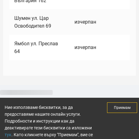
България 162
Шумен ул. Цар
изчерпан
Освободител 69
Ямбол ул. Преслав
изчерпан
64
Ние използваме бисквитки, за да
Приемам
предоставяме нашите онлайн услуги.
Подробности и инструкции как да
деактивирате тези бисквитки са изложени
тук
. Като кликнете върху "Приемам", вие се