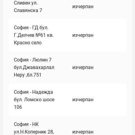
Сливен ул.
изчерпан
Славянска 7
София - ГД бул.
Г.Делчев №61 кв.
изчерпан
Красно село
София - Люлин 7
бул.Джавахарлал
изчерпан
Неру ,бл.751
София - Надежда
бул. Ломско шосе
изчерпан
106
София - НК
ул.Н.Коперник 28,
изчерпан