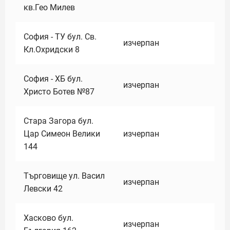
кв.Гео Милев
София - ТУ бул. Св.
изчерпан
Кл.Охридски 8
София - ХБ бул.
изчерпан
Христо Ботев №87
Стара Загора бул.
Цар Симеон Велики
изчерпан
144
Търговище ул. Васил
изчерпан
Левски 42
Хасково бул.
изчерпан