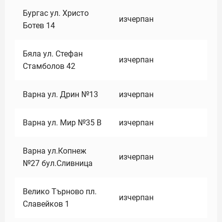
Бургас ул. Христо
изчерпан
Ботев 14
Бяла ул. Стефан
изчерпан
Стамболов 42
Варна ул. Дрин №13
изчерпан
Варна ул. Мир №35 В
изчерпан
Варна ул.Копнеж
изчерпан
№27 бул.Сливница
Велико Търново пл.
изчерпан
Славейков 1