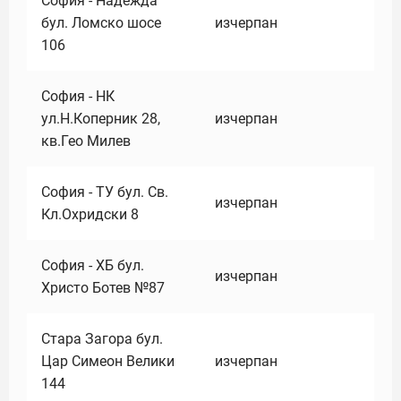
София - Надежда
бул. Ломско шосе
изчерпан
106
София - НК
ул.Н.Коперник 28,
изчерпан
кв.Гео Милев
София - ТУ бул. Св.
изчерпан
Кл.Охридски 8
София - ХБ бул.
изчерпан
Христо Ботев №87
Стара Загора бул.
Цар Симеон Велики
изчерпан
144