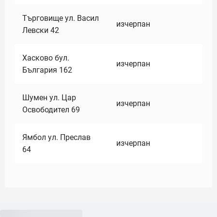
Търговище ул. Васил
изчерпан
Левски 42
Хасково бул.
изчерпан
България 162
Шумен ул. Цар
изчерпан
Освободител 69
Ямбол ул. Преслав
изчерпан
64