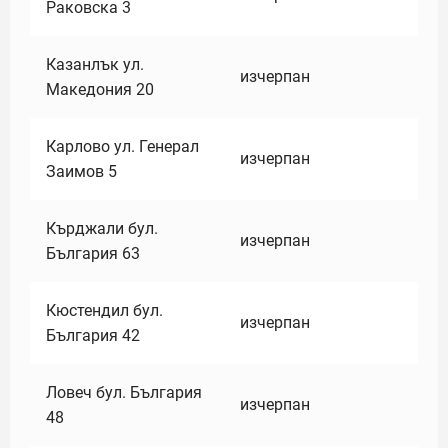
Раковска 3
Казанлък ул.
изчерпан
Македония 20
Карлово ул. Генерал
изчерпан
Заимов 5
Кърджали бул.
изчерпан
България 63
Кюстендил бул.
изчерпан
България 42
Ловеч бул. България
изчерпан
48