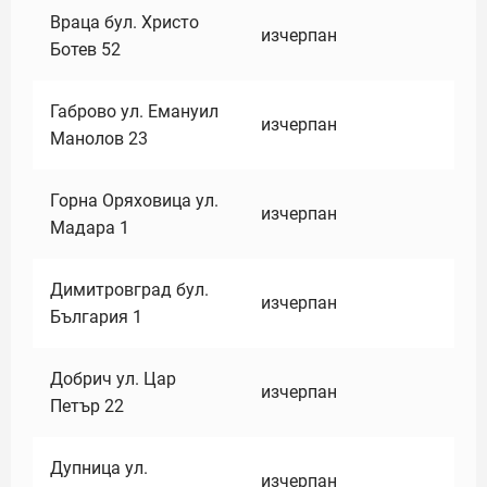
Враца бул. Христо
изчерпан
Ботев 52
Габрово ул. Емануил
изчерпан
Манолов 23
Горна Оряховица ул.
изчерпан
Мадара 1
Димитровград бул.
изчерпан
България 1
Добрич ул. Цар
изчерпан
Петър 22
Дупница ул.
изчерпан