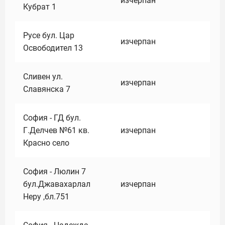
изчерпан
Кубрат 1
Русе бул. Цар
изчерпан
Освободител 13
Сливен ул.
изчерпан
Славянска 7
София - ГД бул.
Г.Делчев №61 кв.
изчерпан
Красно село
София - Люлин 7
бул.Джавахарлал
изчерпан
Неру ,бл.751