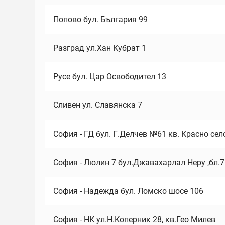
Попово бул. България 99
Разград ул.Хан Кубрат 1
Русе бул. Цар Освободител 13
Сливен ул. Славянска 7
София - ГД бул. Г.Делчев №61 кв. Красно сел
София - Люлин 7 бул.Джавахарлал Неру ,бл.
София - Надежда бул. Ломско шосе 106
София - НК ул.Н.Коперник 28, кв.Гео Милев