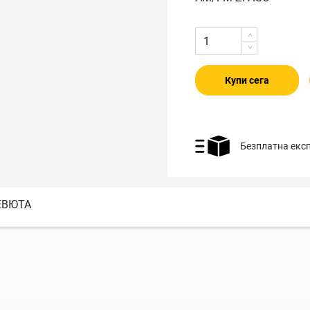
Купи сега
Безплатна екс
ЕВЮТА