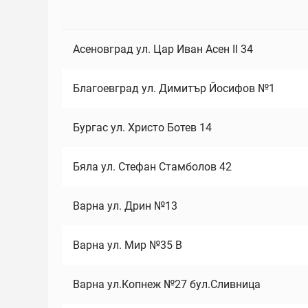
Асеновград ул. Цар Иван Асен II 34
Благоевград ул. Димитър Йосифов №1
Бургас ул. Христо Ботев 14
Бяла ул. Стефан Стамболов 42
Варна ул. Дрин №13
Варна ул. Мир №35 В
Варна ул.Копнеж №27 бул.Сливница