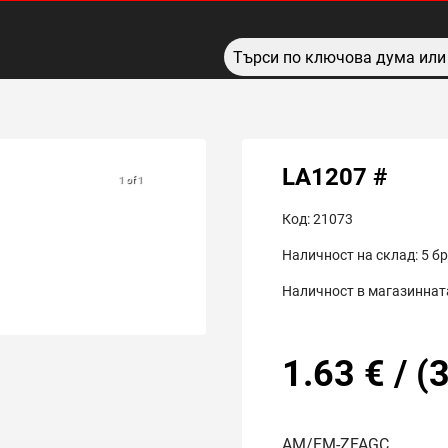
LA1207 #
1 of 1
Код:
21073
Наличност на склад:
5
бр
Наличност в магазинната
1.63
€
/
(
3
AM/FM-ZFAGC