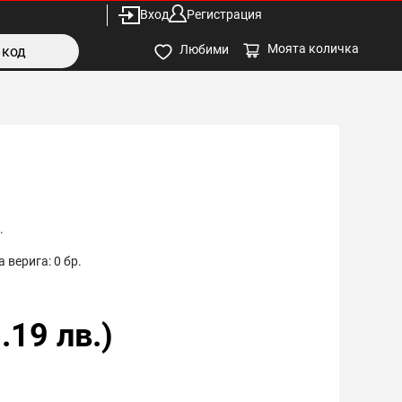
Вход
Регистрация
Моята количка
Любими
.
 верига:
0
бр.
.19
лв.)