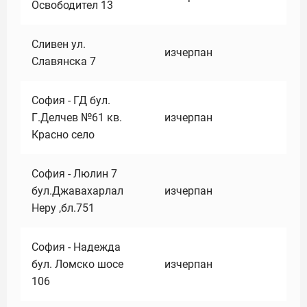
Освободител 13
Сливен ул.
изчерпан
Славянска 7
София - ГД бул.
Г.Делчев №61 кв.
изчерпан
Красно село
София - Люлин 7
бул.Джавахарлал
изчерпан
Неру ,бл.751
София - Надежда
бул. Ломско шосе
изчерпан
106