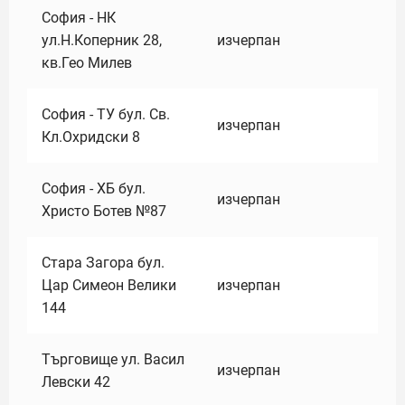
София - НК
ул.Н.Коперник 28,
изчерпан
кв.Гео Милев
София - ТУ бул. Св.
изчерпан
Кл.Охридски 8
София - ХБ бул.
изчерпан
Христо Ботев №87
Стара Загора бул.
Цар Симеон Велики
изчерпан
144
Търговище ул. Васил
изчерпан
Левски 42