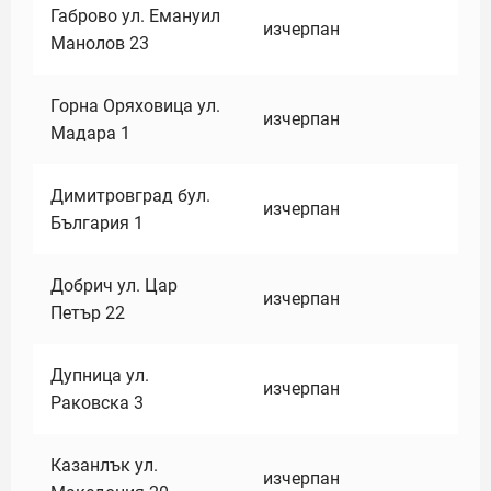
Габрово ул. Емануил
изчерпан
Манолов 23
Горна Оряховица ул.
изчерпан
Мадара 1
Димитровград бул.
изчерпан
България 1
Добрич ул. Цар
изчерпан
Петър 22
Дупница ул.
изчерпан
Раковска 3
Казанлък ул.
изчерпан