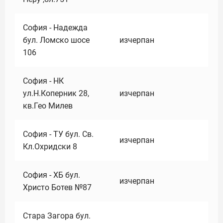
София - Надежда
бул. Ломско шосе
изчерпан
106
София - НК
ул.Н.Коперник 28,
изчерпан
кв.Гео Милев
София - ТУ бул. Св.
изчерпан
Кл.Охридски 8
София - ХБ бул.
изчерпан
Христо Ботев №87
Стара Загора бул.