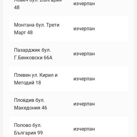
изчерпан
48
Монтана бул. Трети
изчерпан
Март 48
Пазарджик бул.
изчерпан
Г.Бенковски 66А
Плевен ул. Кирил и
изчерпан
Методий 18
Пловдив бул.
изчерпан
Македония 46
Попово бул.
изчерпан
България 99