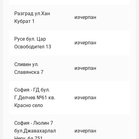
Разград ул.Хан
изчерпан
Кубрат 1
Русе бул. Цар
изчерпан
Освободител 13
Сливен ул.
изчерпан
Славянска 7
София - ГД бул.
Г.Делчев №61 кв.
изчерпан
Красно село
София - Люлин 7
бул.Джавахарлал
изчерпан
Неру ,бл.751