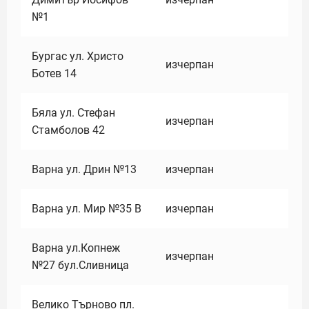
№1
Бургас ул. Христо
изчерпан
Ботев 14
Бяла ул. Стефан
изчерпан
Стамболов 42
Варна ул. Дрин №13
изчерпан
Варна ул. Мир №35 В
изчерпан
Варна ул.Копнеж
изчерпан
№27 бул.Сливница
Велико Търново пл.