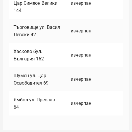
Цар Симеон Велики
изчерпан
144
Търговище ул. Васил
изчерпан
Левски 42
Хасково бул.
изчерпан
България 162
Шумен ул. Цар
изчерпан
Освободител 69
Ямбол ул. Преслав
изчерпан
64