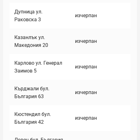
Дупница ул.
изчерпан
Раковска 3
Казанлък ул.
изчерпан
Македония 20
Карлово ул. Генерал
изчерпан
Заимов 5
Кърджали бул.
изчерпан
България 63
Кюстендил бул.
изчерпан
България 42
Ловеч бул. България