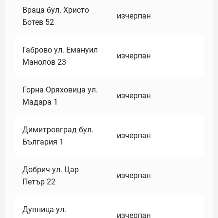
Враца бул. Христо
изчерпан
Ботев 52
Габрово ул. Емануил
изчерпан
Манолов 23
Горна Оряховица ул.
изчерпан
Мадара 1
Димитровград бул.
изчерпан
България 1
Добрич ул. Цар
изчерпан
Петър 22
Дупница ул.
изчерпан