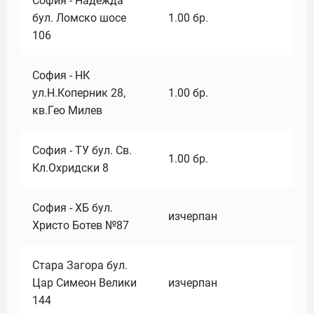
София - Надежда
бул. Ломско шосе
1.00
бр.
106
София - НК
ул.Н.Коперник 28,
1.00
бр.
кв.Гео Милев
София - ТУ бул. Св.
1.00
бр.
Кл.Охридски 8
София - ХБ бул.
изчерпан
Христо Ботев №87
Стара Загора бул.
Цар Симеон Велики
изчерпан
144