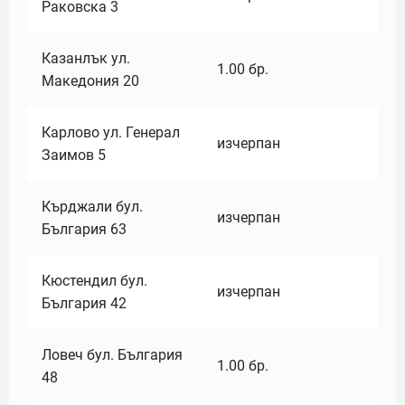
Раковска 3
Казанлък ул.
1.00
бр.
Македония 20
Карлово ул. Генерал
изчерпан
Заимов 5
Кърджали бул.
изчерпан
България 63
Кюстендил бул.
изчерпан
България 42
Ловеч бул. България
1.00
бр.
48