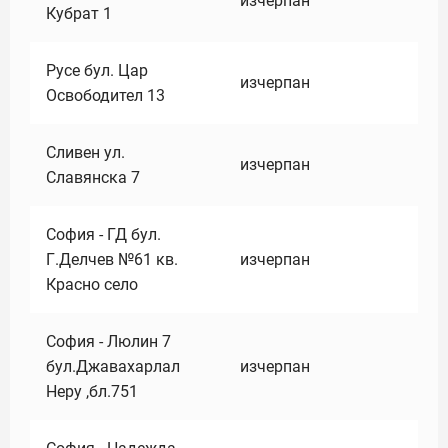
изчерпан
Кубрат 1
Русе бул. Цар
изчерпан
Освободител 13
Сливен ул.
изчерпан
Славянска 7
София - ГД бул.
Г.Делчев №61 кв.
изчерпан
Красно село
София - Люлин 7
бул.Джавахарлал
изчерпан
Неру ,бл.751