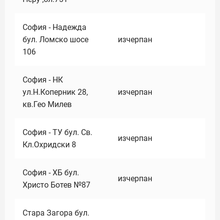
София - Надежда
бул. Ломско шосе
изчерпан
106
София - НК
ул.Н.Коперник 28,
изчерпан
кв.Гео Милев
София - ТУ бул. Св.
изчерпан
Кл.Охридски 8
София - ХБ бул.
изчерпан
Христо Ботев №87
Стара Загора бул.