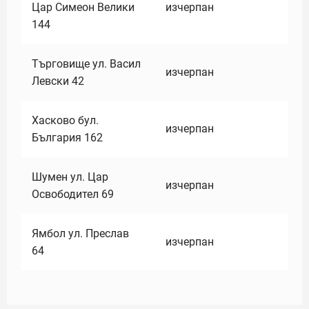
Цар Симеон Велики
изчерпан
144
Търговище ул. Васил
изчерпан
Левски 42
Хасково бул.
изчерпан
България 162
Шумен ул. Цар
изчерпан
Освободител 69
Ямбол ул. Преслав
изчерпан
64