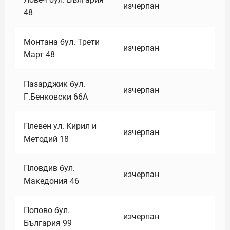
изчерпан
48
Монтана бул. Трети
изчерпан
Март 48
Пазарджик бул.
изчерпан
Г.Бенковски 66А
Плевен ул. Кирил и
изчерпан
Методий 18
Пловдив бул.
изчерпан
Македония 46
Попово бул.
изчерпан
България 99