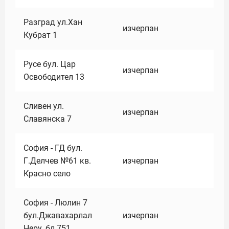
Разград ул.Хан
изчерпан
Кубрат 1
Русе бул. Цар
изчерпан
Освободител 13
Сливен ул.
изчерпан
Славянска 7
София - ГД бул.
Г.Делчев №61 кв.
изчерпан
Красно село
София - Люлин 7
бул.Джавахарлал
изчерпан
Неру ,бл.751