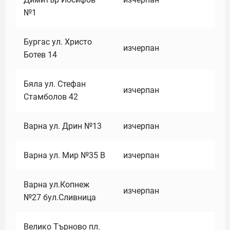
№1
Бургас ул. Христо
изчерпан
Ботев 14
Бяла ул. Стефан
изчерпан
Стамболов 42
Варна ул. Дрин №13
изчерпан
Варна ул. Мир №35 В
изчерпан
Варна ул.Копнеж
изчерпан
№27 бул.Сливница
Велико Търново пл.