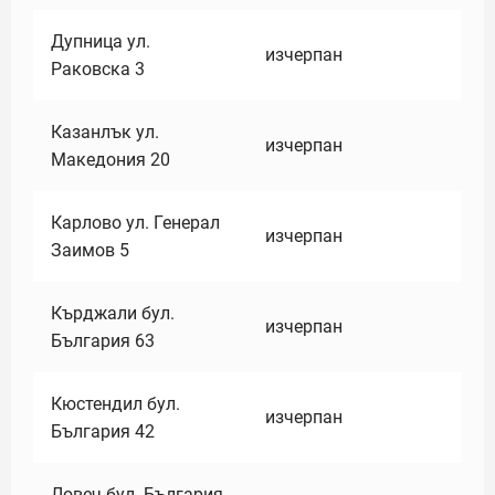
Дупница ул.
изчерпан
Раковска 3
Казанлък ул.
изчерпан
Македония 20
Карлово ул. Генерал
изчерпан
Заимов 5
Кърджали бул.
изчерпан
България 63
Кюстендил бул.
изчерпан
България 42
Ловеч бул. България