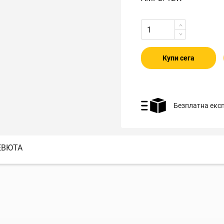
Купи сега
Безплатна екс
ЕВЮТА