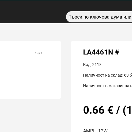
LA4461N #
1 of 1
Код:
2118
Наличност на склад:
63
б
Наличност в магазинната
0.66
€
/
(
1
AMPL. 12W