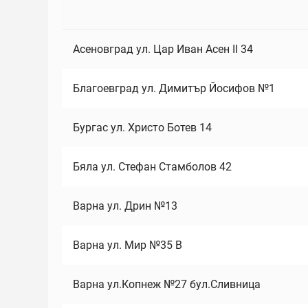
Асеновград ул. Цар Иван Асен II 34
Благоевград ул. Димитър Йосифов №1
Бургас ул. Христо Ботев 14
Бяла ул. Стефан Стамболов 42
Варна ул. Дрин №13
Варна ул. Мир №35 В
Варна ул.Копнеж №27 бул.Сливница