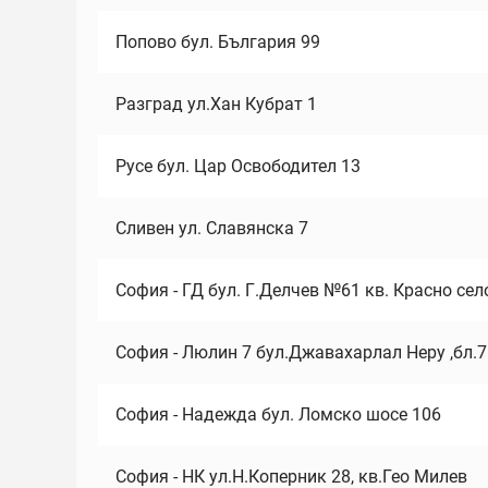
Попово бул. България 99
Разград ул.Хан Кубрат 1
Русе бул. Цар Освободител 13
Сливен ул. Славянска 7
София - ГД бул. Г.Делчев №61 кв. Красно сел
София - Люлин 7 бул.Джавахарлал Неру ,бл.
София - Надежда бул. Ломско шосе 106
София - НК ул.Н.Коперник 28, кв.Гео Милев