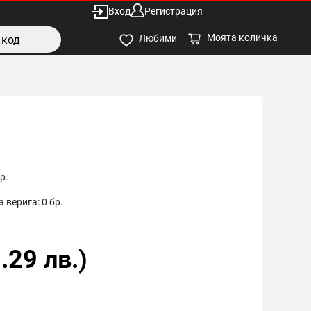
Вход
Регистрация
Моята количка
Любими
р.
 верига:
0
бр.
.29
лв.)