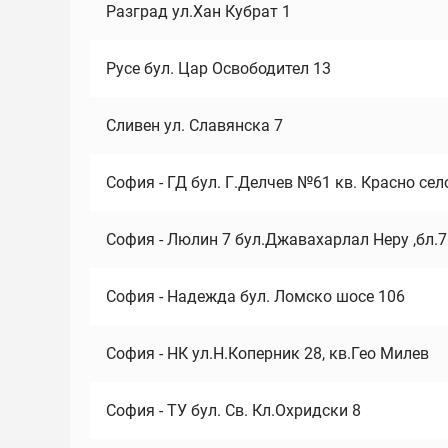
Разград ул.Хан Кубрат 1
Русе бул. Цар Освободител 13
Сливен ул. Славянска 7
София - ГД бул. Г.Делчев №61 кв. Красно сел
София - Люлин 7 бул.Джавахарлал Неру ,бл.
София - Надежда бул. Ломско шосе 106
София - НК ул.Н.Коперник 28, кв.Гео Милев
София - ТУ бул. Св. Кл.Охридски 8