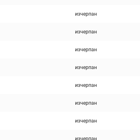
изчерпан
изчерпан
изчерпан
изчерпан
изчерпан
изчерпан
изчерпан
изчерпан