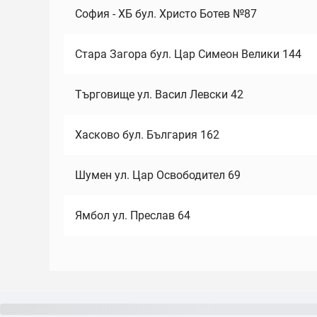
София - ХБ бул. Христо Ботев №87
Стара Загора бул. Цар Симеон Велики 144
Търговище ул. Васил Левски 42
Хасково бул. България 162
Шумен ул. Цар Освободител 69
Ямбол ул. Преслав 64