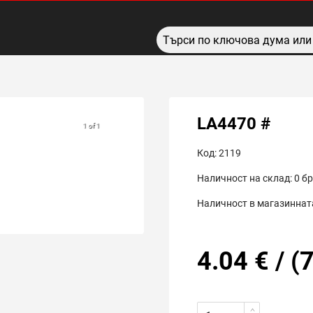
LA4470 #
1 of 1
Код:
2119
Наличност на склад:
0
бр
Наличност в магазинната
4.04
€
/
(
7