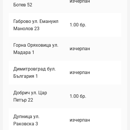
изчерпан
Ботев 52
Габрово ул. Емануил
1.00
бр.
Манолов 23
Горна Оряховица ул.
изчерпан
Мадара 1
Димитровград бул.
изчерпан
България 1
Добрич ул. Цар
1.00
бр.
Петър 22
Дупница ул.
изчерпан
Раковска 3