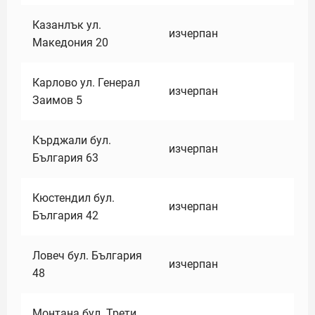
Казанлък ул.
изчерпан
Македония 20
Карлово ул. Генерал
изчерпан
Заимов 5
Кърджали бул.
изчерпан
България 63
Кюстендил бул.
изчерпан
България 42
Ловеч бул. България
изчерпан
48
Монтана бул. Трети