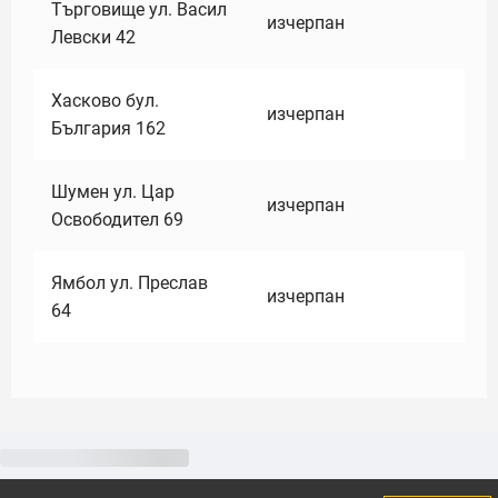
Търговище ул. Васил
изчерпан
Левски 42
Хасково бул.
изчерпан
България 162
Шумен ул. Цар
изчерпан
Освободител 69
Ямбол ул. Преслав
изчерпан
64