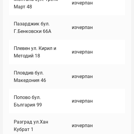
изчерпан
Март 48
Пазарджик бул.
изчерпан
Г.Бенковски 66А
Плевен ул. Кирил и
изчерпан
Методий 18
Пловдив бул.
изчерпан
Македония 46
Попово бул.
изчерпан
България 99
Разград ул.Хан
изчерпан
Кубрат 1