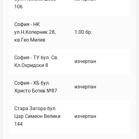
106
София - НК
ул.Н.Коперник 28,
1.00
бр.
кв.Гео Милев
София - ТУ бул. Св.
изчерпан
Кл.Охридски 8
София - ХБ бул.
изчерпан
Христо Ботев №87
Стара Загора бул.
Цар Симеон Велики
изчерпан
144