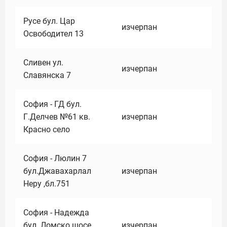
Русе бул. Цар
изчерпан
Освободител 13
Сливен ул.
изчерпан
Славянска 7
София - ГД бул.
Г.Делчев №61 кв.
изчерпан
Красно село
София - Люлин 7
бул.Джавахарлал
изчерпан
Неру ,бл.751
София - Надежда
бул. Ломско шосе
изчерпан