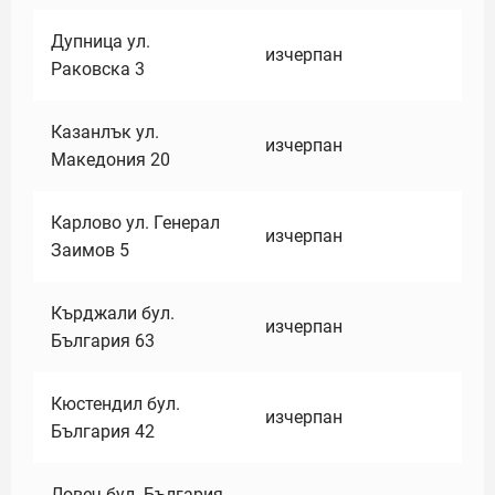
Дупница ул.
изчерпан
Раковска 3
Казанлък ул.
изчерпан
Македония 20
Карлово ул. Генерал
изчерпан
Заимов 5
Кърджали бул.
изчерпан
България 63
Кюстендил бул.
изчерпан
България 42
Ловеч бул. България