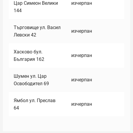
Цар Симеон Велики
изчерпан
144
Търговище ул. Васил
изчерпан
Левски 42
Хасково бул.
изчерпан
България 162
Шумен ул. Цар
изчерпан
Освободител 69
Ямбол ул. Преслав
изчерпан
64