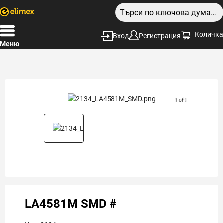
Количка
Вход
Регистрация
Меню
1 of 1
LA4581M SMD #