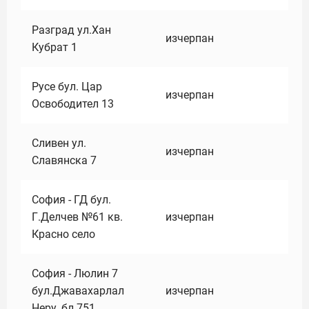
Разград ул.Хан
изчерпан
Кубрат 1
Русе бул. Цар
изчерпан
Освободител 13
Сливен ул.
изчерпан
Славянска 7
София - ГД бул.
Г.Делчев №61 кв.
изчерпан
Красно село
София - Люлин 7
бул.Джавахарлал
изчерпан
Неру ,бл.751