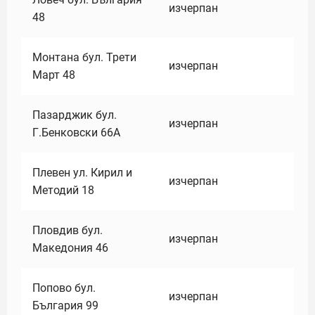
изчерпан
48
Монтана бул. Трети
изчерпан
Март 48
Пазарджик бул.
изчерпан
Г.Бенковски 66А
Плевен ул. Кирил и
изчерпан
Методий 18
Пловдив бул.
изчерпан
Македония 46
Попово бул.
изчерпан
България 99