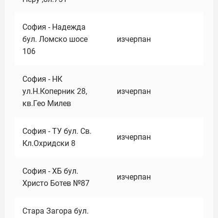
София - Надежда
бул. Ломско шосе
изчерпан
106
София - НК
ул.Н.Коперник 28,
изчерпан
кв.Гео Милев
София - ТУ бул. Св.
изчерпан
Кл.Охридски 8
София - ХБ бул.
изчерпан
Христо Ботев №87
Стара Загора бул.