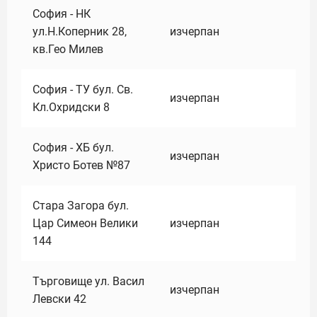
София - НК
ул.Н.Коперник 28,
изчерпан
кв.Гео Милев
София - ТУ бул. Св.
изчерпан
Кл.Охридски 8
София - ХБ бул.
изчерпан
Христо Ботев №87
Стара Загора бул.
Цар Симеон Велики
изчерпан
144
Търговище ул. Васил
изчерпан
Левски 42