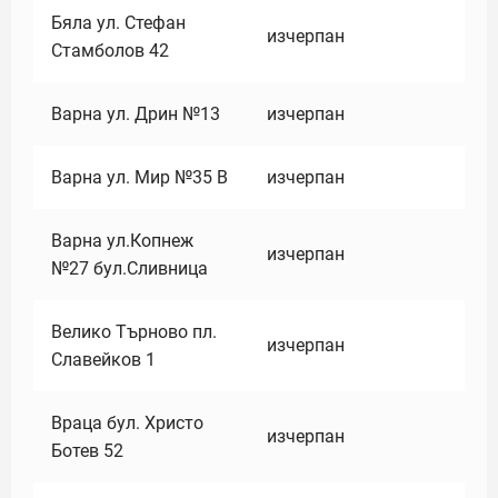
Бяла ул. Стефан
изчерпан
Стамболов 42
Варна ул. Дрин №13
изчерпан
Варна ул. Мир №35 В
изчерпан
Варна ул.Копнеж
изчерпан
№27 бул.Сливница
Велико Търново пл.
изчерпан
Славейков 1
Враца бул. Христо
изчерпан
Ботев 52