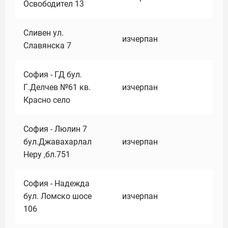
Освободител 13
Сливен ул.
изчерпан
Славянска 7
София - ГД бул.
Г.Делчев №61 кв.
изчерпан
Красно село
София - Люлин 7
бул.Джавахарлал
изчерпан
Неру ,бл.751
София - Надежда
бул. Ломско шосе
изчерпан
106