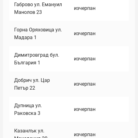
Габрово ул. Емануил
изчерпан
Манолов 23
Горна Оряховица ул.
изчерпан
Мадара 1
Димитровград бул.
изчерпан
България 1
Добрич ул. Цар
изчерпан
Петър 22
Дупница ул.
изчерпан
Раковска 3
Казанлък ул.
изчерпан