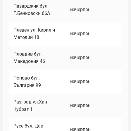
Пазарджик бул.
изчерпан
Г.Бенковски 66А
Плевен ул. Кирил и
изчерпан
Методий 18
Пловдив бул.
изчерпан
Македония 46
Попово бул.
изчерпан
България 99
Разград ул.Хан
изчерпан
Кубрат 1
Русе бул. Цар
изчерпан