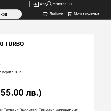
Вход
Регистрация
Моята количка
Любими
00 TURBO
.
 верига:
0
бр.
(
55.00
лв.)
в: Техвайс Вносител: Елимекс инженеринг