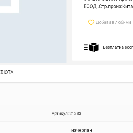
ЕООД .Стр.произ:Кит
Добави в любими
Безплатна екс
ЕВЮТА
Артикул:
21383
изчерпан