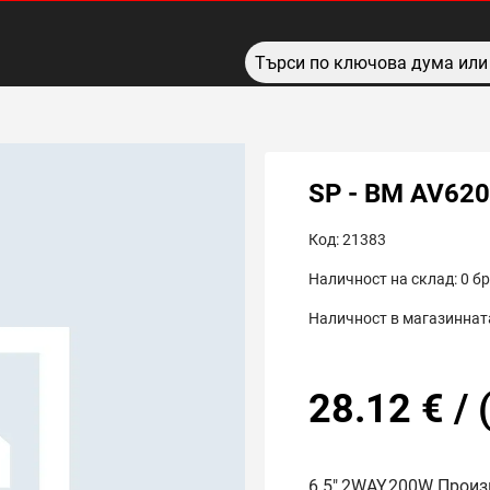
SP - BM AV62
Код:
21383
Наличност на склад:
0
бр
Наличност в магазинната
28.12
€
/
6.5",2WAY,200W Произ