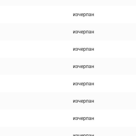
изчерпан
изчерпан
изчерпан
изчерпан
изчерпан
изчерпан
изчерпан
изчерпан