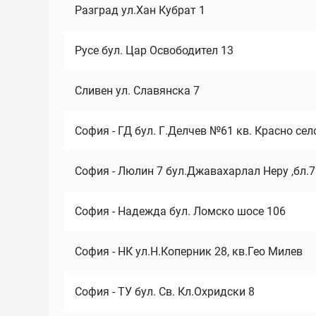
Разград ул.Хан Кубрат 1
Русе бул. Цар Освободител 13
Сливен ул. Славянска 7
София - ГД бул. Г.Делчев №61 кв. Красно сел
София - Люлин 7 бул.Джавахарлал Неру ,бл.
София - Надежда бул. Ломско шосе 106
София - НК ул.Н.Коперник 28, кв.Гео Милев
София - ТУ бул. Св. Кл.Охридски 8