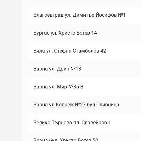
Благоевград ул. Димитър Йосифов №1
Бургас ул. Христо Ботев 14
Бяла ул. Стефан Стамболов 42
Варна ул. Дрин №13
Варна ул. Мир №35 В
Варна ул.Копнеж №27 бул.Сливница
Велико Търново пл. Славейков 1
Враца бул. Христо Ботев 52