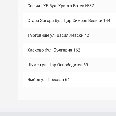
София - ХБ бул. Христо Ботев №87
Стара Загора бул. Цар Симеон Велики 144
Търговище ул. Васил Левски 42
Хасково бул. България 162
Шумен ул. Цар Освободител 69
Ямбол ул. Преслав 64