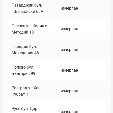
Пазарджик бул.
изчерпан
Г.Бенковски 66А
Плевен ул. Кирил и
изчерпан
Методий 18
Пловдив бул.
изчерпан
Македония 46
Попово бул.
изчерпан
България 99
Разград ул.Хан
изчерпан
Кубрат 1
Русе бул. Цар
изчерпан