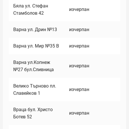
Бяла ул. Стефан
изчерпан
Стамболов 42
Варна ул. Дрин №13
изчерпан
Варна ул. Мир №35 В
изчерпан
Варна ул.Копнеж
изчерпан
№27 бул.Сливница
Велико Търново пл.
изчерпан
Славейков 1
Враца бул. Христо
изчерпан
Ботев 52