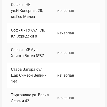
София - НК
ул.Н.Коперник 28,
изчерпан
кв.Гео Милев
София - ТУ бул. Св.
изчерпан
Кл.Охридски 8
София - ХБ бул.
изчерпан
Христо Ботев №87
Стара Загора бул.
Цар Симеон Велики
изчерпан
144
Търговище ул. Васил
изчерпан
Левски 42