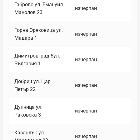
Габрово ул. Емануил
изчерпан
Манолов 23
Горна Оряховица ул.
изчерпан
Мадара 1
Димитровград бул.
изчерпан
България 1
Добрич ул. Цар
изчерпан
Петър 22
Дупница ул.
изчерпан
Раковска 3
Казанлък ул.
изчерпан