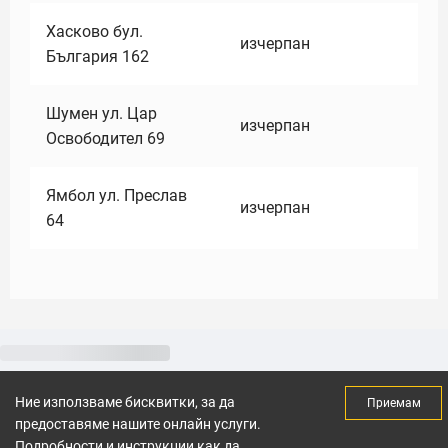
Хасково бул.
изчерпан
България 162
Шумен ул. Цар
изчерпан
Освободител 69
Ямбол ул. Преслав
изчерпан
64
Ние използваме бисквитки, за да
Приемам
предоставяме нашите онлайн услуги.
Подробности и инструкции как да