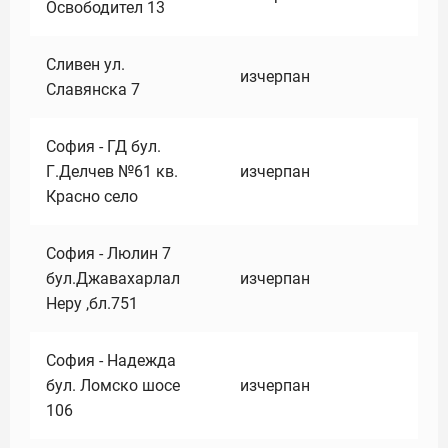
Освободител 13
Сливен ул.
изчерпан
Славянска 7
София - ГД бул.
Г.Делчев №61 кв.
изчерпан
Красно село
София - Люлин 7
бул.Джавахарлал
изчерпан
Неру ,бл.751
София - Надежда
бул. Ломско шосе
изчерпан
106