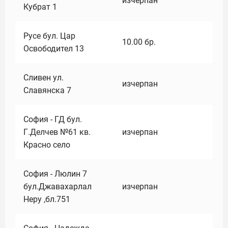
изчерпан
Кубрат 1
Русе бул. Цар
10.00
бр.
Освободител 13
Сливен ул.
изчерпан
Славянска 7
София - ГД бул.
Г.Делчев №61 кв.
изчерпан
Красно село
София - Люлин 7
бул.Джавахарлал
изчерпан
Неру ,бл.751