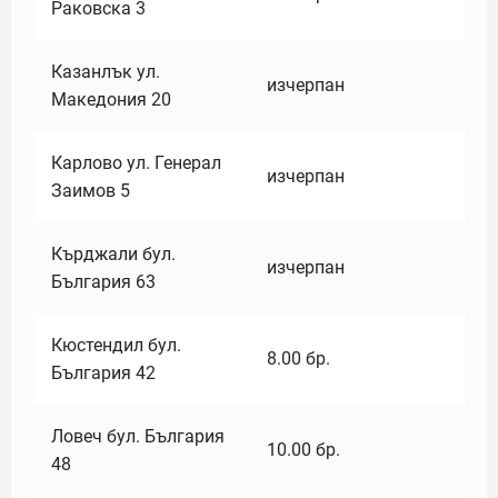
Раковска 3
Казанлък ул.
изчерпан
Македония 20
Карлово ул. Генерал
изчерпан
Заимов 5
Кърджали бул.
изчерпан
България 63
Кюстендил бул.
8.00
бр.
България 42
Ловеч бул. България
10.00
бр.
48