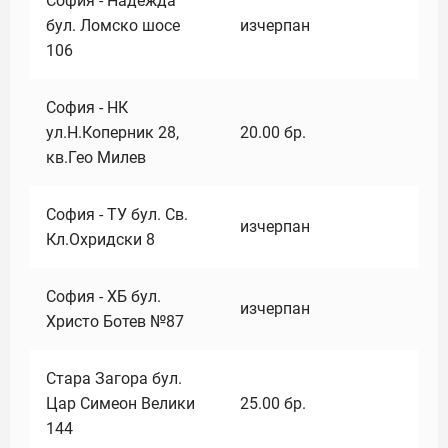
София - Надежда
бул. Ломско шосе
изчерпан
106
София - НК
ул.Н.Коперник 28,
20.00
бр.
кв.Гео Милев
София - ТУ бул. Св.
изчерпан
Кл.Охридски 8
София - ХБ бул.
изчерпан
Христо Ботев №87
Стара Загора бул.
Цар Симеон Велики
25.00
бр.
144