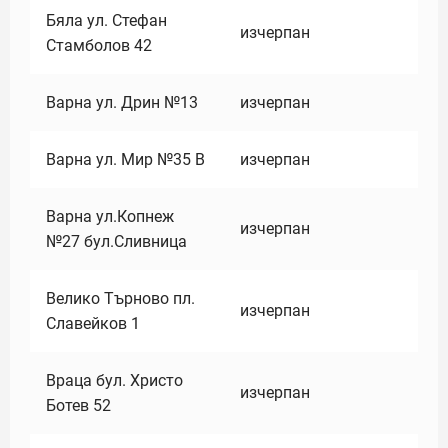
Бяла ул. Стефан
изчерпан
Стамболов 42
Варна ул. Дрин №13
изчерпан
Варна ул. Мир №35 В
изчерпан
Варна ул.Копнеж
изчерпан
№27 бул.Сливница
Велико Търново пл.
изчерпан
Славейков 1
Враца бул. Христо
изчерпан
Ботев 52