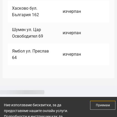
Хасково бул.
изчерпан
България 162
Шумен ул. Цар
изчерпан
Освободител 69
Ямбол ул. Преслав
изчерпан
64
Ние използваме бисквитки, за да
Приемам
предоставяме нашите онлайн услуги.
Подробности и инструкции как да