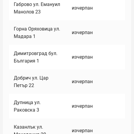
Габрово ул. Емануил
изчерпан
Манолов 23
Горна Оряховица ул.
изчерпан
Мадара 1
Димитровград бул.
изчерпан
България 1
Добрич ул. Цар
изчерпан
Петър 22
Дупница ул.
изчерпан
Раковска 3
Казанлък ул.
изчерпан