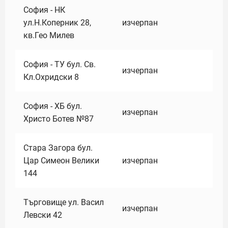
София - НК
ул.Н.Коперник 28,
изчерпан
кв.Гео Милев
София - ТУ бул. Св.
изчерпан
Кл.Охридски 8
София - ХБ бул.
изчерпан
Христо Ботев №87
Стара Загора бул.
Цар Симеон Велики
изчерпан
144
Търговище ул. Васил
изчерпан
Левски 42