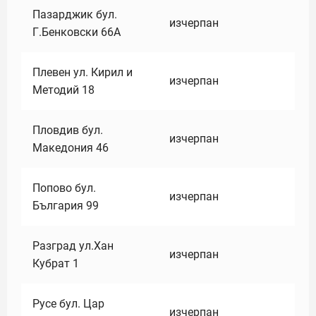
Пазарджик бул.
изчерпан
Г.Бенковски 66А
Плевен ул. Кирил и
изчерпан
Методий 18
Пловдив бул.
изчерпан
Македония 46
Попово бул.
изчерпан
България 99
Разград ул.Хан
изчерпан
Кубрат 1
Русе бул. Цар
изчерпан