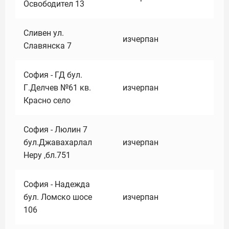
Освободител 13
Сливен ул.
изчерпан
Славянска 7
София - ГД бул.
Г.Делчев №61 кв.
изчерпан
Красно село
София - Люлин 7
бул.Джавахарлал
изчерпан
Неру ,бл.751
София - Надежда
бул. Ломско шосе
изчерпан
106