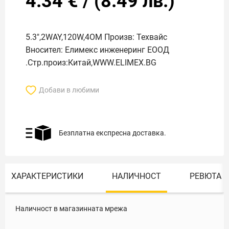
4.34
€
/
(
8.49
лв.)
5.3",2WAY,120W,4OM Произв: Техвайс
Вносител: Елимекс инженеринг ЕООД
.Стр.произ:Китай,WWW.ELIMEX.BG
Добави в любими
Безплатна експресна доставка.
ХАРАКТЕРИСТИКИ
НАЛИЧНОСТ
РЕВЮТА
Наличност в магазинната мрежа