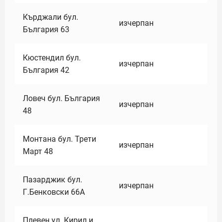
Кърджали бул.
изчерпан
България 63
Кюстендил бул.
изчерпан
България 42
Ловеч бул. България
изчерпан
48
Монтана бул. Трети
изчерпан
Март 48
Пазарджик бул.
изчерпан
Г.Бенковски 66А
Плевен ул. Кирил и