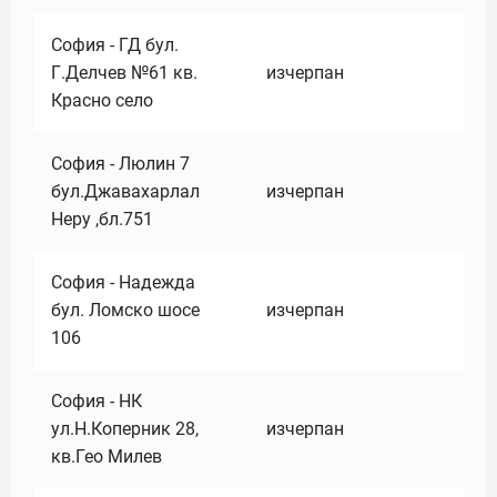
София - ГД бул.
Г.Делчев №61 кв.
изчерпан
Красно село
София - Люлин 7
бул.Джавахарлал
изчерпан
Неру ,бл.751
София - Надежда
бул. Ломско шосе
изчерпан
106
София - НК
ул.Н.Коперник 28,
изчерпан
кв.Гео Милев