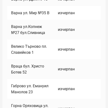
Варна ул. Мир №35 В
изчерпан
Варна ул.Копнеж
изчерпан
№27 бул.Сливница
Велико Търново пл.
изчерпан
Славейков 1
Враца бул. Христо
изчерпан
Ботев 52
Габрово ул. Емануил
изчерпан
Манолов 23
Горна Оряховица ул.