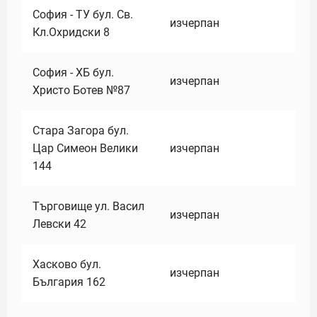
София - ТУ бул. Св.
изчерпан
Кл.Охридски 8
София - ХБ бул.
изчерпан
Христо Ботев №87
Стара Загора бул.
Цар Симеон Велики
изчерпан
144
Търговище ул. Васил
изчерпан
Левски 42
Хасково бул.
изчерпан
България 162