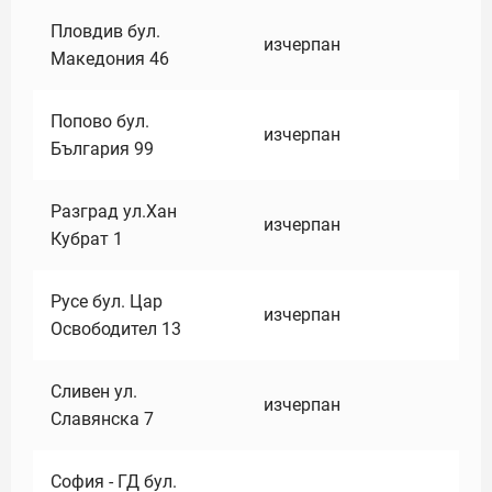
Пловдив бул.
изчерпан
Македония 46
Попово бул.
изчерпан
България 99
Разград ул.Хан
изчерпан
Кубрат 1
Русе бул. Цар
изчерпан
Освободител 13
Сливен ул.
изчерпан
Славянска 7
София - ГД бул.