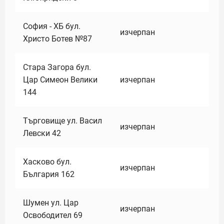
София - ХБ бул.
изчерпан
Христо Ботев №87
Стара Загора бул.
Цар Симеон Велики
изчерпан
144
Търговище ул. Васил
изчерпан
Левски 42
Хасково бул.
изчерпан
България 162
Шумен ул. Цар
изчерпан
Освободител 69