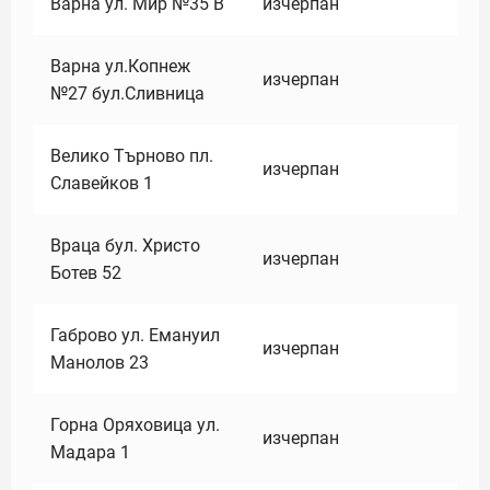
Варна ул. Мир №35 В
изчерпан
Варна ул.Копнеж
изчерпан
№27 бул.Сливница
Велико Търново пл.
изчерпан
Славейков 1
Враца бул. Христо
изчерпан
Ботев 52
Габрово ул. Емануил
изчерпан
Манолов 23
Горна Оряховица ул.
изчерпан
Мадара 1