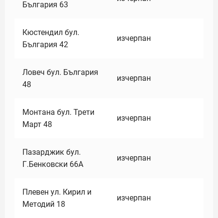
България 63
Кюстендил бул.
изчерпан
България 42
Ловеч бул. България
изчерпан
48
Монтана бул. Трети
изчерпан
Март 48
Пазарджик бул.
изчерпан
Г.Бенковски 66А
Плевен ул. Кирил и
изчерпан
Методий 18