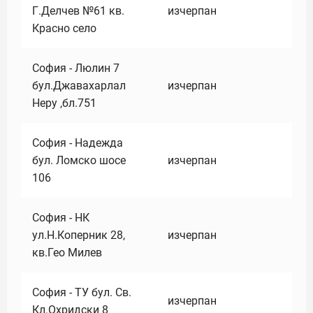
Г.Делчев №61 кв.
изчерпан
Красно село
София - Люлин 7
бул.Джавахарлал
изчерпан
Неру ,бл.751
София - Надежда
бул. Ломско шосе
изчерпан
106
София - НК
ул.Н.Коперник 28,
изчерпан
кв.Гео Милев
София - ТУ бул. Св.
изчерпан
Кл.Охридски 8