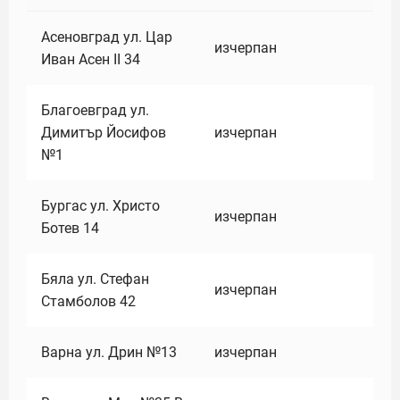
Асеновград ул. Цар
изчерпан
Иван Асен II 34
Благоевград ул.
Димитър Йосифов
изчерпан
№1
Бургас ул. Христо
изчерпан
Ботев 14
Бяла ул. Стефан
изчерпан
Стамболов 42
Варна ул. Дрин №13
изчерпан