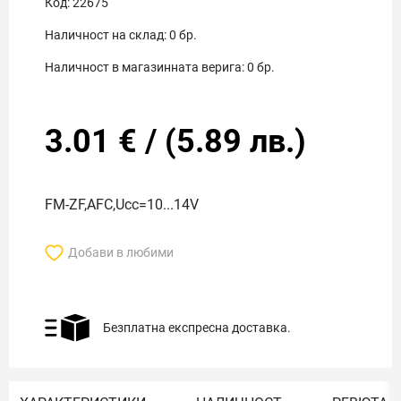
Код:
22675
Наличност на склад:
0
бр.
Наличност в магазинната верига:
0
бр.
3.01
€
/
(
5.89
лв.)
FM-ZF,AFC,Ucc=10...14V
Добави в любими
Безплатна експресна доставка.