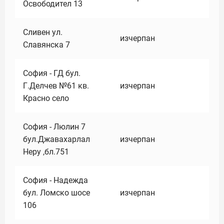
Освободител 13
Сливен ул.
изчерпан
Славянска 7
София - ГД бул.
Г.Делчев №61 кв.
изчерпан
Красно село
София - Люлин 7
бул.Джавахарлал
изчерпан
Неру ,бл.751
София - Надежда
бул. Ломско шосе
изчерпан
106