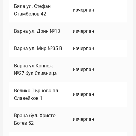
Бяла ул. Стефан
изчерпан
Стамболов 42
Варна ул. Дрин №13
изчерпан
Варна ул. Мир №35 В
изчерпан
Варна ул.Копнеж
изчерпан
№27 бул.Сливница
Велико Търново пл.
изчерпан
Славейков 1
Враца бул. Христо
изчерпан
Ботев 52