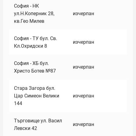
София - НК
ул.Н.Коперник 28,
изчерпан
кв.Гео Милев
София - ТУ бул. Св.
изчерпан
Кл.Охридски 8
София - ХБ бул.
изчерпан
Христо Ботев №87
Стара Загора бул.
Цар Симеон Велики
изчерпан
144
Търговище ул. Васил
изчерпан
Левски 42