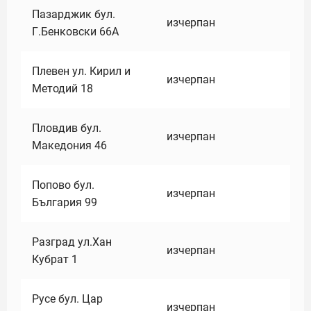
Пазарджик бул.
изчерпан
Г.Бенковски 66А
Плевен ул. Кирил и
изчерпан
Методий 18
Пловдив бул.
изчерпан
Македония 46
Попово бул.
изчерпан
България 99
Разград ул.Хан
изчерпан
Кубрат 1
Русе бул. Цар
изчерпан