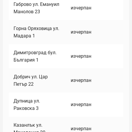
Габрово ул. Емануил
изчерпан
Манолов 23
Горна Оряховица ул.
изчерпан
Мадара 1
Димитровград бул.
изчерпан
България 1
Добрич ул. Цар
изчерпан
Петър 22
Дупница ул.
изчерпан
Раковска 3
Казанлък ул.
изчерпан