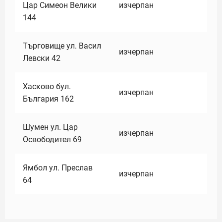
Цар Симеон Велики
изчерпан
144
Търговище ул. Васил
изчерпан
Левски 42
Хасково бул.
изчерпан
България 162
Шумен ул. Цар
изчерпан
Освободител 69
Ямбол ул. Преслав
изчерпан
64