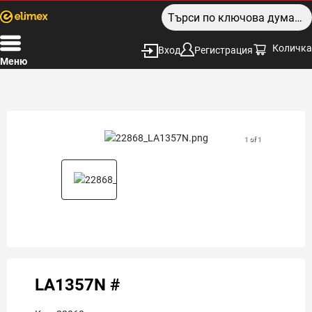
Количка
Вход
Регистрация
Меню
1 of 1
LA1357N #