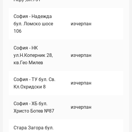
София - Надежда
бул. Ломско шосе
изчерпан
106
София - НК
ул.Н.Коперник 28,
изчерпан
кв.Гео Милев
София - ТУ бул. Св.
изчерпан
Кл.Охридски 8
София - ХБ бул.
изчерпан
Христо Ботев №87
Стара Загора бул.