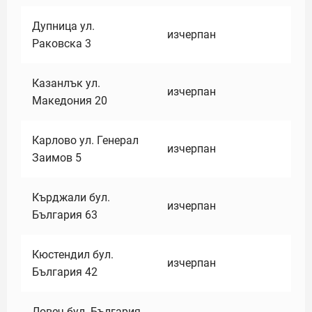
Дупница ул.
изчерпан
Раковска 3
Казанлък ул.
изчерпан
Македония 20
Карлово ул. Генерал
изчерпан
Заимов 5
Кърджали бул.
изчерпан
България 63
Кюстендил бул.
изчерпан
България 42
Ловеч бул. България