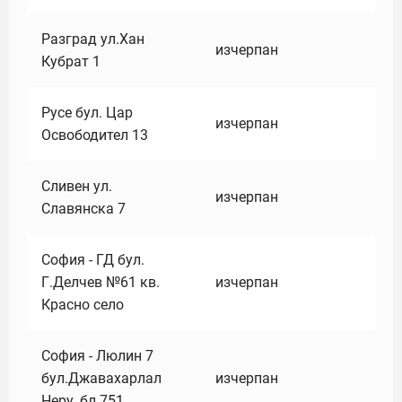
Разград ул.Хан
изчерпан
Кубрат 1
Русе бул. Цар
изчерпан
Освободител 13
Сливен ул.
изчерпан
Славянска 7
София - ГД бул.
Г.Делчев №61 кв.
изчерпан
Красно село
София - Люлин 7
бул.Джавахарлал
изчерпан
Неру ,бл.751