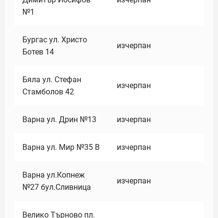
№1
Бургас ул. Христо
изчерпан
Ботев 14
Бяла ул. Стефан
изчерпан
Стамболов 42
Варна ул. Дрин №13
изчерпан
Варна ул. Мир №35 В
изчерпан
Варна ул.Копнеж
изчерпан
№27 бул.Сливница
Велико Търново пл.