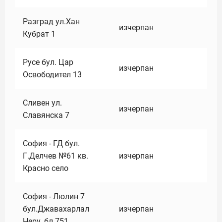
Разград ул.Хан
изчерпан
Кубрат 1
Русе бул. Цар
изчерпан
Освободител 13
Сливен ул.
изчерпан
Славянска 7
София - ГД бул.
Г.Делчев №61 кв.
изчерпан
Красно село
София - Люлин 7
бул.Джавахарлал
изчерпан
Неру ,бл.751