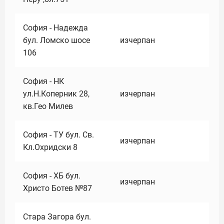
София - Надежда
бул. Ломско шосе
изчерпан
106
София - НК
ул.Н.Коперник 28,
изчерпан
кв.Гео Милев
София - ТУ бул. Св.
изчерпан
Кл.Охридски 8
София - ХБ бул.
изчерпан
Христо Ботев №87
Стара Загора бул.