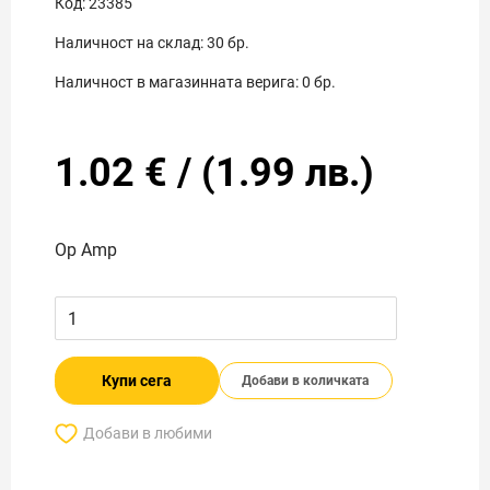
Код:
23385
Наличност на склад:
30
бр.
Наличност в магазинната верига:
0
бр.
1.02
€
/
(
1.99
лв.)
Op Amp
Купи сега
Добави в количката
Добави в любими