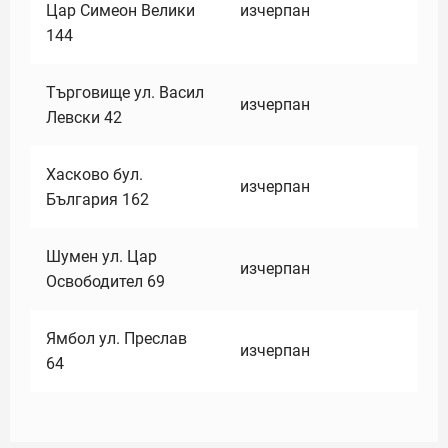
Цар Симеон Велики
изчерпан
144
Търговище ул. Васил
изчерпан
Левски 42
Хасково бул.
изчерпан
България 162
Шумен ул. Цар
изчерпан
Освободител 69
Ямбол ул. Преслав
изчерпан
64