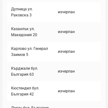
Дупница ул.
изчерпан
Раковска 3
Казанлък ул.
изчерпан
Македония 20
Карлово ул. Генерал
изчерпан
Заимов 5
Кърджали бул.
изчерпан
България 63
Кюстендил бул.
изчерпан
България 42
Ловеч бул. България