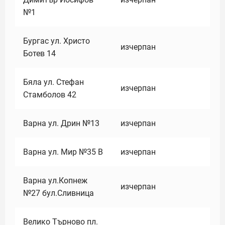
№1
Бургас ул. Христо
изчерпан
Ботев 14
Бяла ул. Стефан
изчерпан
Стамболов 42
Варна ул. Дрин №13
изчерпан
Варна ул. Мир №35 В
изчерпан
Варна ул.Копнеж
изчерпан
№27 бул.Сливница
Велико Търново пл.