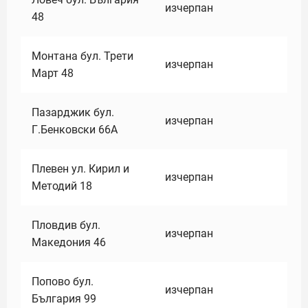
изчерпан
48
Монтана бул. Трети
изчерпан
Март 48
Пазарджик бул.
изчерпан
Г.Бенковски 66А
Плевен ул. Кирил и
изчерпан
Методий 18
Пловдив бул.
изчерпан
Македония 46
Попово бул.
изчерпан
България 99