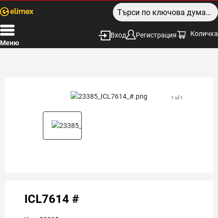
Количка
Вход
Регистрация
Меню
1 of 1
ICL7614 #