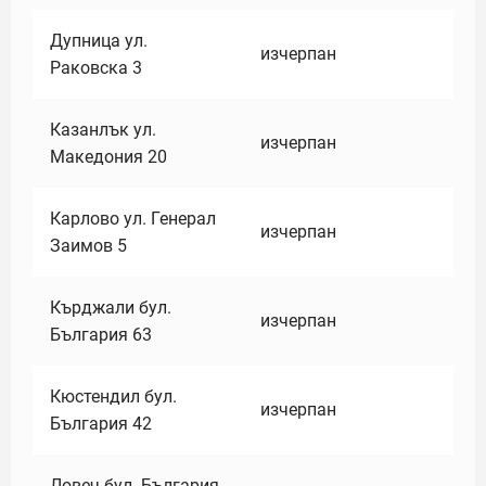
Дупница ул.
изчерпан
Раковска 3
Казанлък ул.
изчерпан
Македония 20
Карлово ул. Генерал
изчерпан
Заимов 5
Кърджали бул.
изчерпан
България 63
Кюстендил бул.
изчерпан
България 42
Ловеч бул. България