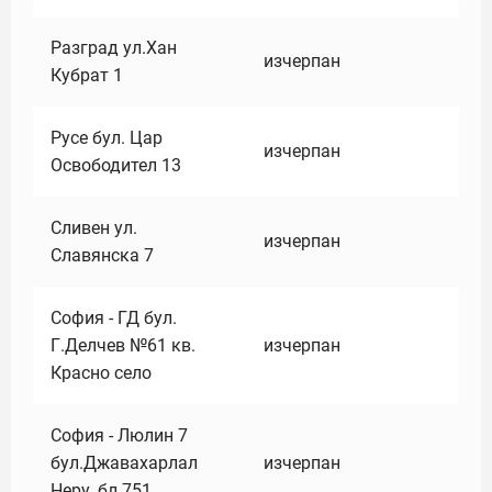
Разград ул.Хан
изчерпан
Кубрат 1
Русе бул. Цар
изчерпан
Освободител 13
Сливен ул.
изчерпан
Славянска 7
София - ГД бул.
Г.Делчев №61 кв.
изчерпан
Красно село
София - Люлин 7
бул.Джавахарлал
изчерпан
Неру ,бл.751