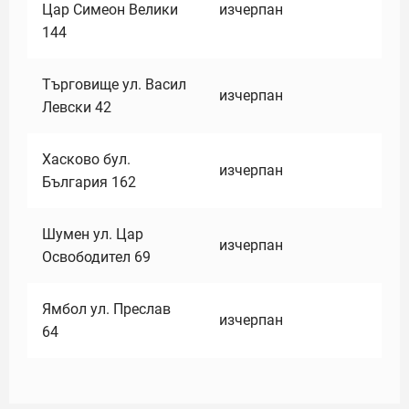
Цар Симеон Велики
изчерпан
144
Търговище ул. Васил
изчерпан
Левски 42
Хасково бул.
изчерпан
България 162
Шумен ул. Цар
изчерпан
Освободител 69
Ямбол ул. Преслав
изчерпан
64