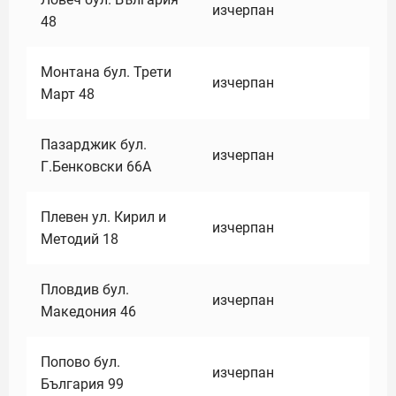
изчерпан
48
Монтана бул. Трети
изчерпан
Март 48
Пазарджик бул.
изчерпан
Г.Бенковски 66А
Плевен ул. Кирил и
изчерпан
Методий 18
Пловдив бул.
изчерпан
Македония 46
Попово бул.
изчерпан
България 99