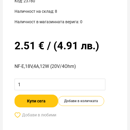
Код:
23780
Наличност на склад:
8
Наличност в магазинната верига:
0
2.51
€
/
(
4.91
лв.)
NF-E,18V,4A,12W (20V/4Ohm)
Купи сега
Добави в количката
Добави в любими