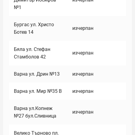
№1
Бургас ул. Христо
изчерпан
Ботев 14
Бяла ул. Стефан
изчерпан
Стамболов 42
Варна ул. Дрин №13
изчерпан
Варна ул. Мир №35 В
изчерпан
Варна ул.Копнеж
изчерпан
№27 бул.Сливница
Велико Търново пл.