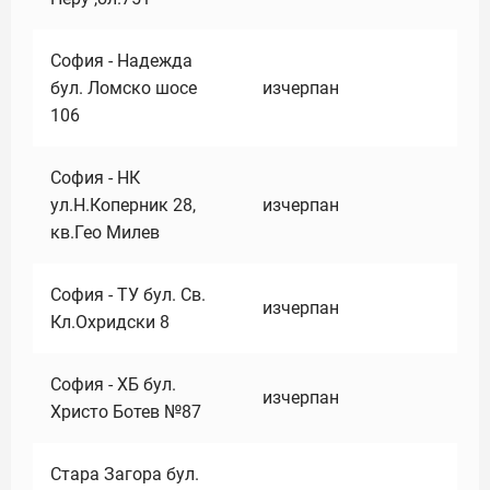
София - Надежда
бул. Ломско шосе
изчерпан
106
София - НК
ул.Н.Коперник 28,
изчерпан
кв.Гео Милев
София - ТУ бул. Св.
изчерпан
Кл.Охридски 8
София - ХБ бул.
изчерпан
Христо Ботев №87
Стара Загора бул.