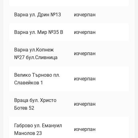
Варна ул. Дрин №13
изчерпан
Варна ул. Мир №35 В
изчерпан
Варна ул.Копнеж
изчерпан
№27 бул.Сливница
Велико Търново пл.
изчерпан
Славейков 1
Враца бул. Христо
изчерпан
Ботев 52
Габрово ул. Емануил
изчерпан
Манолов 23