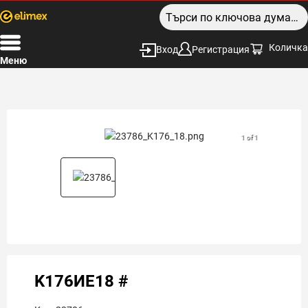
Количка
Вход
Регистрация
Меню
1 of 1
K176ИЕ18 #