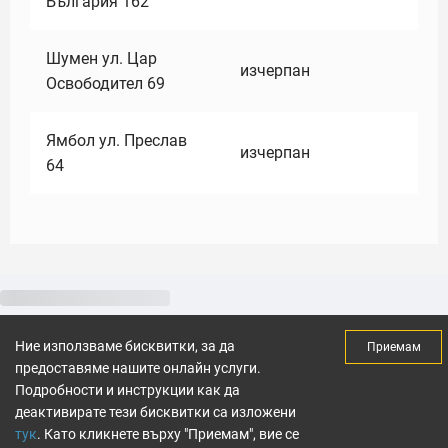
България 162
Шумен ул. Цар
изчерпан
Освободител 69
Ямбол ул. Преслав
изчерпан
64
Ние използваме бисквитки, за да
Приемам
предоставяме нашите онлайн услуги.
Подробности и инструкции как да
деактивирате тези бисквитки са изложени
тук
. Като кликнете върху "Приемам", вие се