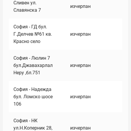
Сливен ул.
изчерпан
Славянска 7
София - ГД бул.
Г.Делчев №61 кв.
изчерпан
Красно село
София - Люлин 7
бул.Джавахарлал
изчерпан
Неру ,бл.751
София - Надежда
бул. Ломско шосе
изчерпан
106
София - НК
ул.Н.Коперник 28,
изчерпан