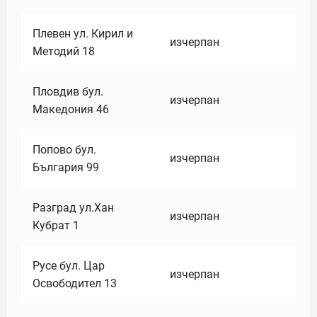
Плевен ул. Кирил и
изчерпан
Методий 18
Пловдив бул.
изчерпан
Македония 46
Попово бул.
изчерпан
България 99
Разград ул.Хан
изчерпан
Кубрат 1
Русе бул. Цар
изчерпан
Освободител 13