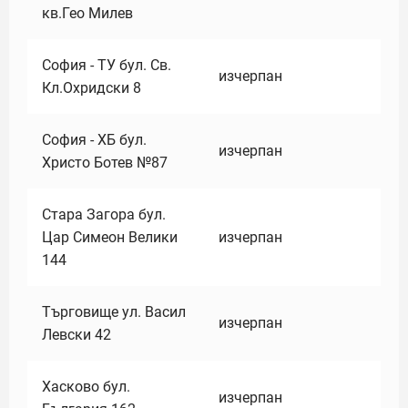
кв.Гео Милев
София - ТУ бул. Св.
изчерпан
Кл.Охридски 8
София - ХБ бул.
изчерпан
Христо Ботев №87
Стара Загора бул.
Цар Симеон Велики
изчерпан
144
Търговище ул. Васил
изчерпан
Левски 42
Хасково бул.
изчерпан