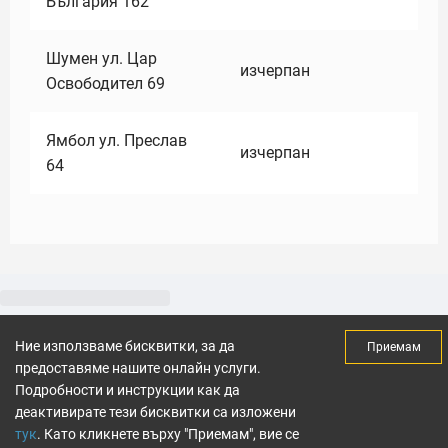
България 162
Шумен ул. Цар
изчерпан
Освободител 69
Ямбол ул. Преслав
изчерпан
64
Ние използваме бисквитки, за да
Приемам
предоставяме нашите онлайн услуги.
Подробности и инструкции как да
деактивирате тези бисквитки са изложени
тук
. Като кликнете върху "Приемам", вие се