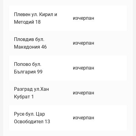
Плевен ул. Кирил и
изчерпан
Методий 18
Пловдив бул.
изчерпан
Македония 46
Попово бул.
изчерпан
България 99
Разград ул.Хан
изчерпан
Кубрат 1
Русе бул. Цар
изчерпан
Освободител 13