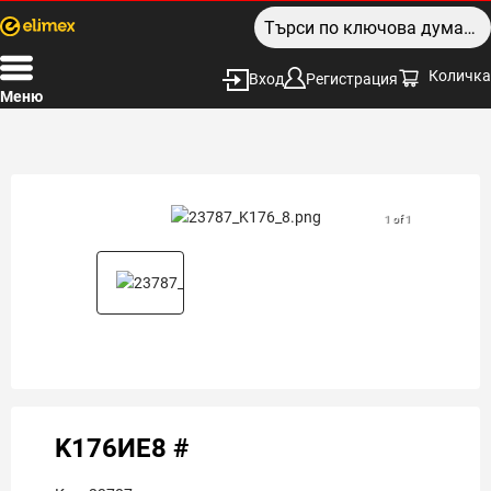
Количка
Вход
Регистрация
Меню
1 of 1
K176ИЕ8 #