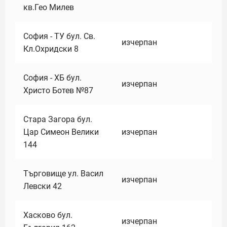
кв.Гео Милев
София - ТУ бул. Св.
изчерпан
Кл.Охридски 8
София - ХБ бул.
изчерпан
Христо Ботев №87
Стара Загора бул.
Цар Симеон Велики
изчерпан
144
Търговище ул. Васил
изчерпан
Левски 42
Хасково бул.
изчерпан