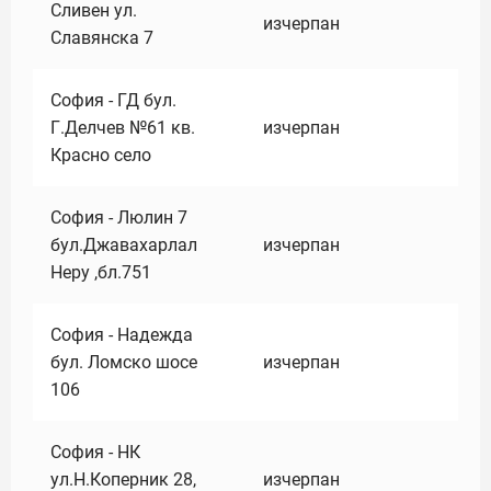
Сливен ул.
изчерпан
Славянска 7
София - ГД бул.
Г.Делчев №61 кв.
изчерпан
Красно село
София - Люлин 7
бул.Джавахарлал
изчерпан
Неру ,бл.751
София - Надежда
бул. Ломско шосе
изчерпан
106
София - НК
ул.Н.Коперник 28,
изчерпан