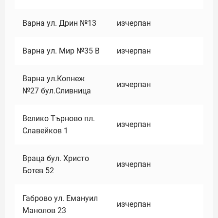
Варна ул. Дрин №13
изчерпан
Варна ул. Мир №35 В
изчерпан
Варна ул.Копнеж
изчерпан
№27 бул.Сливница
Велико Търново пл.
изчерпан
Славейков 1
Враца бул. Христо
изчерпан
Ботев 52
Габрово ул. Емануил
изчерпан
Манолов 23