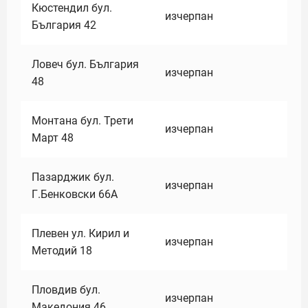
Кюстендил бул.
изчерпан
България 42
Ловеч бул. България
изчерпан
48
Монтана бул. Трети
изчерпан
Март 48
Пазарджик бул.
изчерпан
Г.Бенковски 66А
Плевен ул. Кирил и
изчерпан
Методий 18
Пловдив бул.
изчерпан
Македония 46