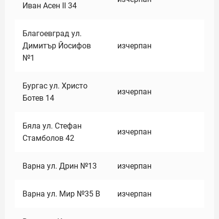
Иван Асен II 34
Благоевград ул.
Димитър Йосифов
изчерпан
№1
Бургас ул. Христо
изчерпан
Ботев 14
Бяла ул. Стефан
изчерпан
Стамболов 42
Варна ул. Дрин №13
изчерпан
Варна ул. Мир №35 В
изчерпан