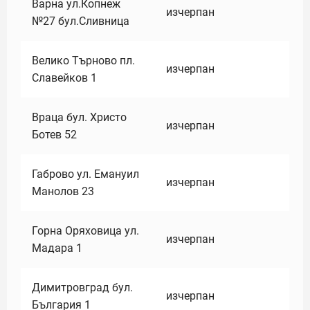
Варна ул.Копнеж
изчерпан
№27 бул.Сливница
Велико Търново пл.
изчерпан
Славейков 1
Враца бул. Христо
изчерпан
Ботев 52
Габрово ул. Емануил
изчерпан
Манолов 23
Горна Оряховица ул.
изчерпан
Мадара 1
Димитровград бул.
изчерпан
България 1