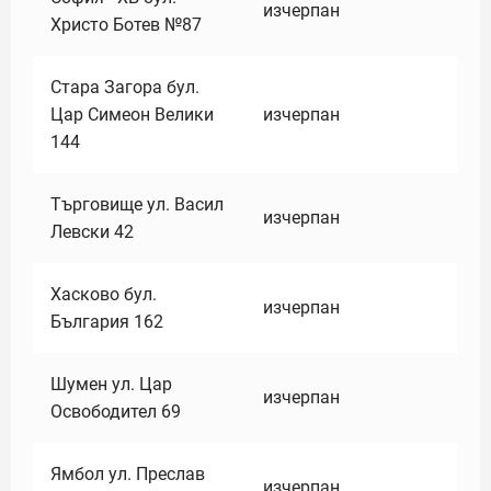
изчерпан
Христо Ботев №87
Стара Загора бул.
Цар Симеон Велики
изчерпан
144
Търговище ул. Васил
изчерпан
Левски 42
Хасково бул.
изчерпан
България 162
Шумен ул. Цар
изчерпан
Освободител 69
Ямбол ул. Преслав
изчерпан