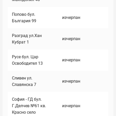
Попово бул.
изчерпан
България 99
Разград ул.Хан
изчерпан
Кубрат 1
Русе бул. Цар
изчерпан
Освободител 13
Сливен ул.
изчерпан
Славянска 7
София - ГД бул.
Г.Делчев №61 кв.
изчерпан
Красно село