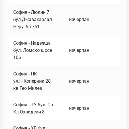
София - Люлин 7
бул.Джавахарлал
изчерпан
Неру ,бл.751
София - Надежда
бул. Ломско шосе
изчерпан
106
София - НК
ул.Н.Коперник 28,
изчерпан
кв.Гео Милев
София - ТУ бул. Св.
изчерпан
Кл.Охридски 8
София - ХБ бул.