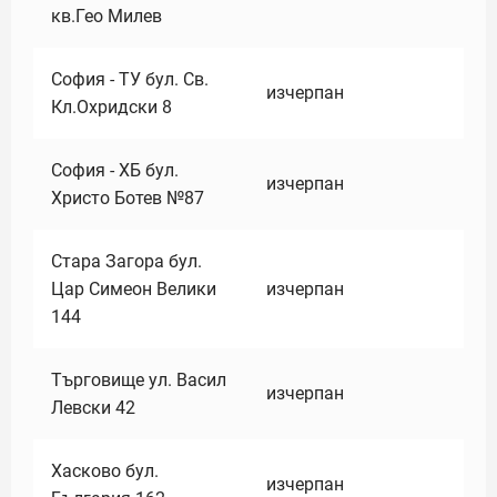
кв.Гео Милев
София - ТУ бул. Св.
изчерпан
Кл.Охридски 8
София - ХБ бул.
изчерпан
Христо Ботев №87
Стара Загора бул.
Цар Симеон Велики
изчерпан
144
Търговище ул. Васил
изчерпан
Левски 42
Хасково бул.
изчерпан