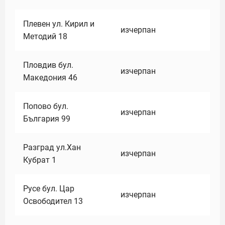
Плевен ул. Кирил и
изчерпан
Методий 18
Пловдив бул.
изчерпан
Македония 46
Попово бул.
изчерпан
България 99
Разград ул.Хан
изчерпан
Кубрат 1
Русе бул. Цар
изчерпан
Освободител 13