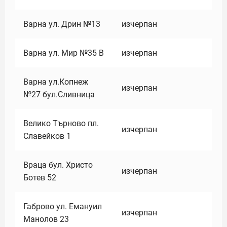
Варна ул. Дрин №13
изчерпан
Варна ул. Мир №35 В
изчерпан
Варна ул.Копнеж
изчерпан
№27 бул.Сливница
Велико Търново пл.
изчерпан
Славейков 1
Враца бул. Христо
изчерпан
Ботев 52
Габрово ул. Емануил
изчерпан
Манолов 23