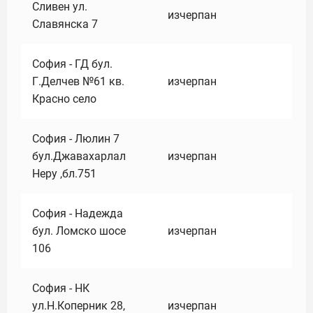
Сливен ул.
изчерпан
Славянска 7
София - ГД бул.
Г.Делчев №61 кв.
изчерпан
Красно село
София - Люлин 7
бул.Джавахарлал
изчерпан
Неру ,бл.751
София - Надежда
бул. Ломско шосе
изчерпан
106
София - НК
ул.Н.Коперник 28,
изчерпан