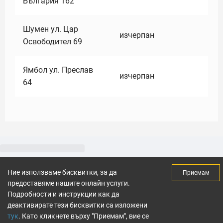
България 162
Шумен ул. Цар
изчерпан
Освободител 69
Ямбол ул. Преслав
изчерпан
64
Ние използваме бисквитки, за да
Приемам
предоставяме нашите онлайн услуги.
Подробности и инструкции как да
деактивирате тези бисквитки са изложени
тук
. Като кликнете върху "Приемам", вие се