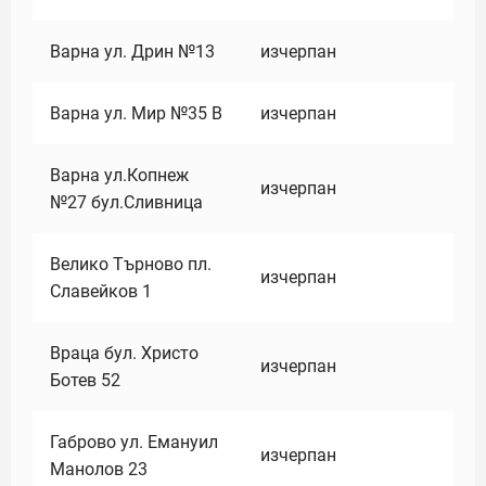
Варна ул. Дрин №13
изчерпан
Варна ул. Мир №35 В
изчерпан
Варна ул.Копнеж
изчерпан
№27 бул.Сливница
Велико Търново пл.
изчерпан
Славейков 1
Враца бул. Христо
изчерпан
Ботев 52
Габрово ул. Емануил
изчерпан
Манолов 23