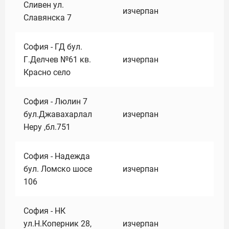
Сливен ул.
изчерпан
Славянска 7
София - ГД бул.
Г.Делчев №61 кв.
изчерпан
Красно село
София - Люлин 7
бул.Джавахарлал
изчерпан
Неру ,бл.751
София - Надежда
бул. Ломско шосе
изчерпан
106
София - НК
ул.Н.Коперник 28,
изчерпан