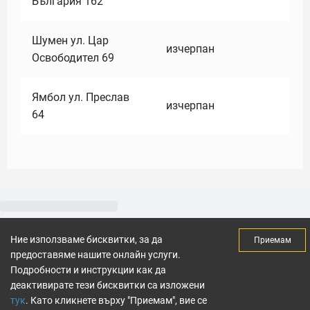
България 162
Шумен ул. Цар
изчерпан
Освободител 69
Ямбол ул. Преслав
изчерпан
64
Ние използваме бисквитки, за да
Приемам
предоставяме нашите онлайн услуги.
Подробности и инструкции как да
деактивирате тези бисквитки са изложени
тук
. Като кликнете върху "Приемам", вие се