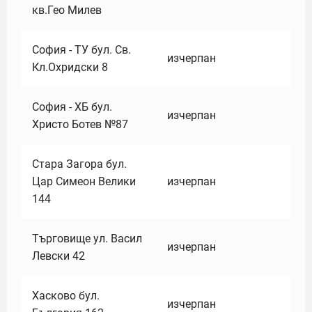
кв.Гео Милев
София - ТУ бул. Св.
изчерпан
Кл.Охридски 8
София - ХБ бул.
изчерпан
Христо Ботев №87
Стара Загора бул.
Цар Симеон Велики
изчерпан
144
Търговище ул. Васил
изчерпан
Левски 42
Хасково бул.
изчерпан