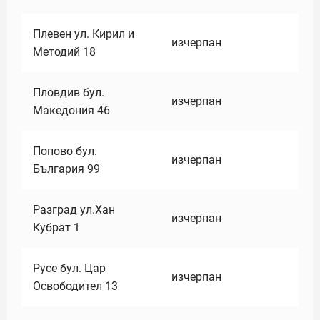
Плевен ул. Кирил и
изчерпан
Методий 18
Пловдив бул.
изчерпан
Македония 46
Попово бул.
изчерпан
България 99
Разград ул.Хан
изчерпан
Кубрат 1
Русе бул. Цар
изчерпан
Освободител 13