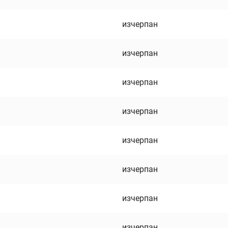
изчерпан
изчерпан
изчерпан
изчерпан
изчерпан
изчерпан
изчерпан
изчерпан