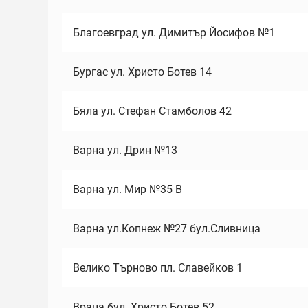
Благоевград ул. Димитър Йосифов №1
Бургас ул. Христо Ботев 14
Бяла ул. Стефан Стамболов 42
Варна ул. Дрин №13
Варна ул. Мир №35 В
Варна ул.Копнеж №27 бул.Сливница
Велико Търново пл. Славейков 1
Враца бул. Христо Ботев 52