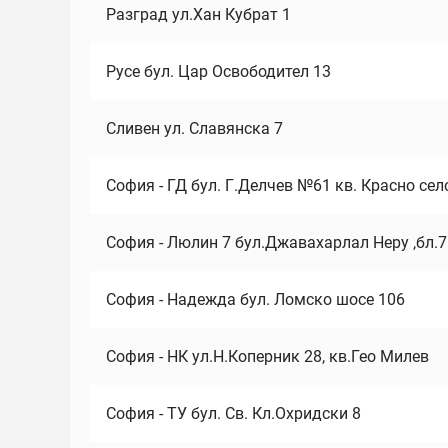
Разград ул.Хан Кубрат 1
Русе бул. Цар Освободител 13
Сливен ул. Славянска 7
София - ГД бул. Г.Делчев №61 кв. Красно сел
София - Люлин 7 бул.Джавахарлал Неру ,бл.
София - Надежда бул. Ломско шосе 106
София - НК ул.Н.Коперник 28, кв.Гео Милев
София - ТУ бул. Св. Кл.Охридски 8