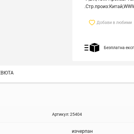
.Стр.произ:Китай,WW
Добави в любими
Безплатна екс
ЕВЮТА
Артикул:
25404
изчерпан