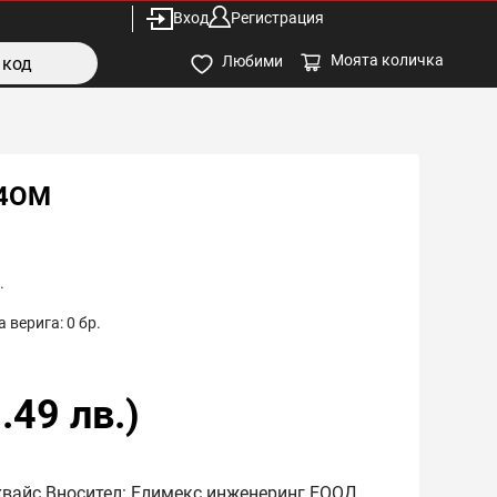
Вход
Регистрация
Моята количка
Любими
 4OM
.
 верига:
0
бр.
.49
лв.)
хвайс Вносител: Елимекс инженеринг ЕООД