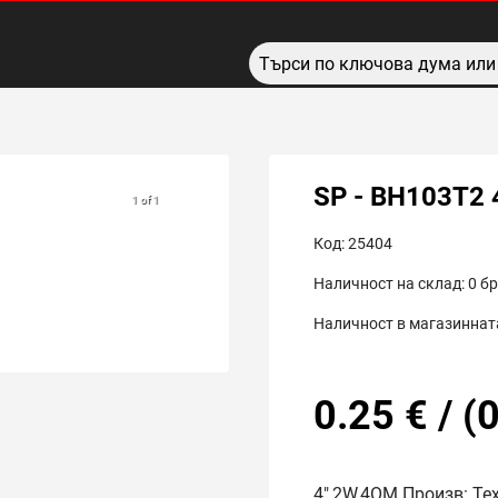
SP - BH103T2
1 of 1
Код:
25404
Наличност на склад:
0
бр
Наличност в магазинната
0.25
€
/
(
0
4",2W,4OM Произв: Те