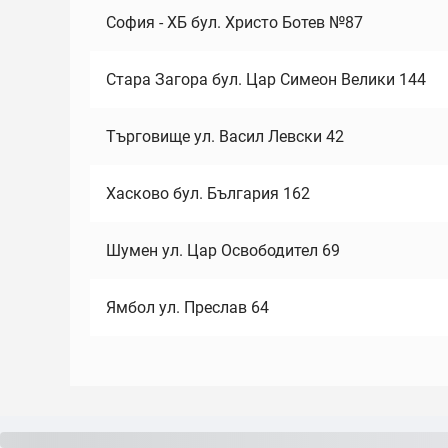
София - ХБ бул. Христо Ботев №87
Стара Загора бул. Цар Симеон Велики 144
Търговище ул. Васил Левски 42
Хасково бул. България 162
Шумен ул. Цар Освободител 69
Ямбол ул. Преслав 64