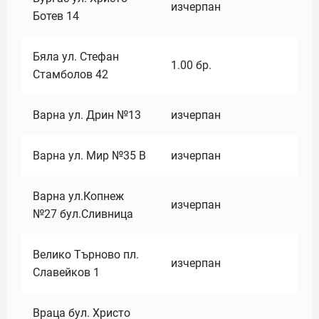
изчерпан
Ботев 14
Бяла ул. Стефан
1.00
бр.
Стамболов 42
Варна ул. Дрин №13
изчерпан
Варна ул. Мир №35 В
изчерпан
Варна ул.Копнеж
изчерпан
№27 бул.Сливница
Велико Търново пл.
изчерпан
Славейков 1
Враца бул. Христо