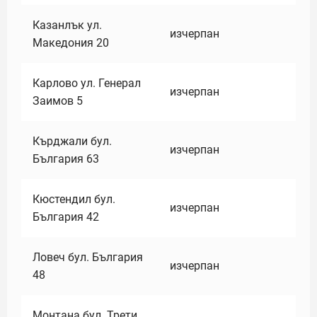
Казанлък ул.
изчерпан
Македония 20
Карлово ул. Генерал
изчерпан
Заимов 5
Кърджали бул.
изчерпан
България 63
Кюстендил бул.
изчерпан
България 42
Ловеч бул. България
изчерпан
48
Монтана бул. Трети