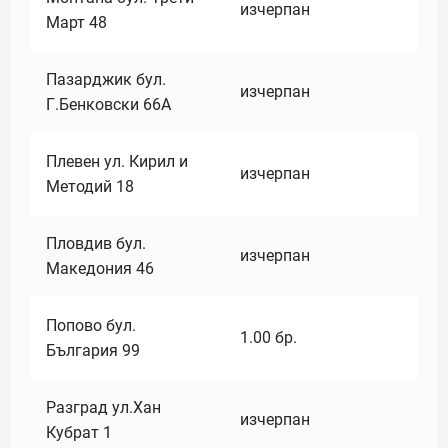
изчерпан
Март 48
Пазарджик бул.
изчерпан
Г.Бенковски 66А
Плевен ул. Кирил и
изчерпан
Методий 18
Пловдив бул.
изчерпан
Македония 46
Попово бул.
1.00
бр.
България 99
Разград ул.Хан
изчерпан
Кубрат 1