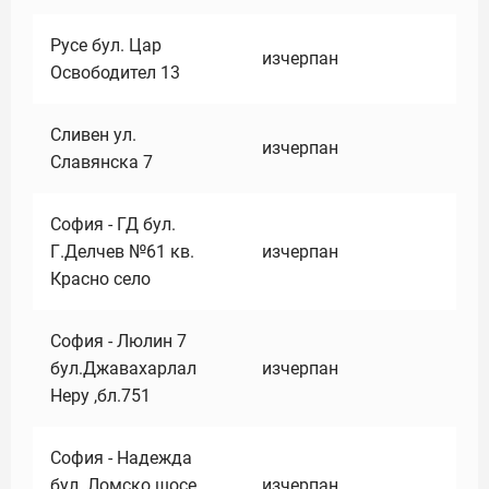
Русе бул. Цар
изчерпан
Освободител 13
Сливен ул.
изчерпан
Славянска 7
София - ГД бул.
Г.Делчев №61 кв.
изчерпан
Красно село
София - Люлин 7
бул.Джавахарлал
изчерпан
Неру ,бл.751
София - Надежда
бул. Ломско шосе
изчерпан