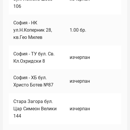
106
София - НК
ул.Н.Коперник 28,
1.00
бр.
кв.Гео Милев
София - ТУ бул. Св.
изчерпан
Кл.Охридски 8
София - ХБ бул.
изчерпан
Христо Ботев №87
Стара Загора бул.
Цар Симеон Велики
изчерпан
144