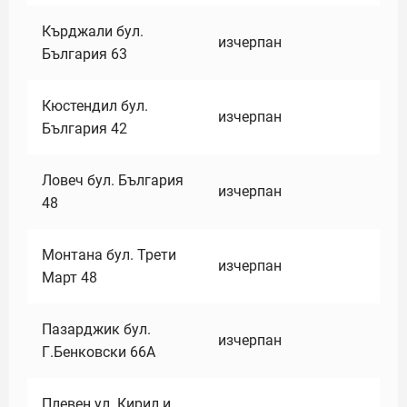
Кърджали бул.
изчерпан
България 63
Кюстендил бул.
изчерпан
България 42
Ловеч бул. България
изчерпан
48
Монтана бул. Трети
изчерпан
Март 48
Пазарджик бул.
изчерпан
Г.Бенковски 66А
Плевен ул. Кирил и