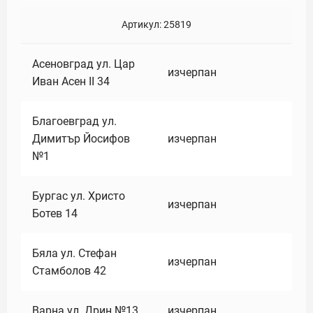
Артикул:
25819
Асеновград ул. Цар
изчерпан
Иван Асен II 34
Благоевград ул.
Димитър Йосифов
изчерпан
№1
Бургас ул. Христо
изчерпан
Ботев 14
Бяла ул. Стефан
изчерпан
Стамболов 42
Варна ул. Дрин №13
изчерпан