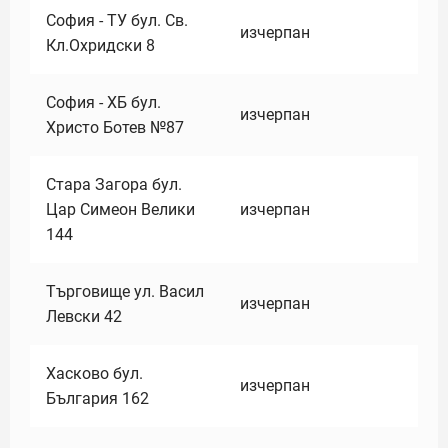
София - ТУ бул. Св.
изчерпан
Кл.Охридски 8
София - ХБ бул.
изчерпан
Христо Ботев №87
Стара Загора бул.
Цар Симеон Велики
изчерпан
144
Търговище ул. Васил
изчерпан
Левски 42
Хасково бул.
изчерпан
България 162