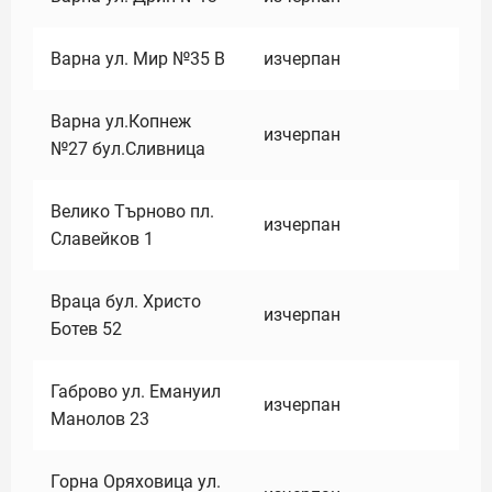
Варна ул. Мир №35 В
изчерпан
Варна ул.Копнеж
изчерпан
№27 бул.Сливница
Велико Търново пл.
изчерпан
Славейков 1
Враца бул. Христо
изчерпан
Ботев 52
Габрово ул. Емануил
изчерпан
Манолов 23
Горна Оряховица ул.