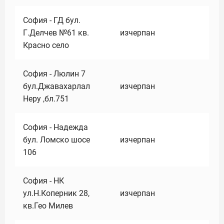
София - ГД бул.
Г.Делчев №61 кв.
изчерпан
Красно село
София - Люлин 7
бул.Джавахарлал
изчерпан
Неру ,бл.751
София - Надежда
бул. Ломско шосе
изчерпан
106
София - НК
ул.Н.Коперник 28,
изчерпан
кв.Гео Милев