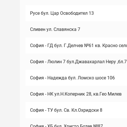
Русе бул. Цар Освободител 13
Сливен ул. Славянска 7
София - ГД бул. Г.Делчев №61 кв. Красно сел
София - Люлин 7 бул.Джавахарлал Неру ,бл.
София - Надежда бул. Ломско шосе 106
София - НК ул.Н.Коперник 28, кв.Гео Милев
София - ТУ бул. Св. Кл.Охридски 8
София - ХБ бул. Христо Ботев №87