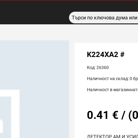
K224ХА2 #
Код:
26360
Наличност на склад:
0
бр
Наличност в магазинната
0.41
€
/
(
0
ДЕТЕКТОР АМ И УСИЛ