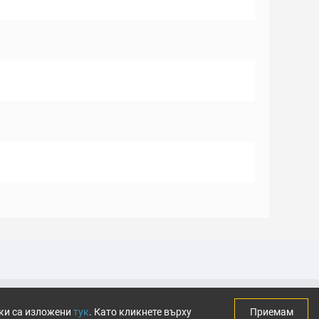
тки са изложени
тук
. Като кликнете върху
Приемам