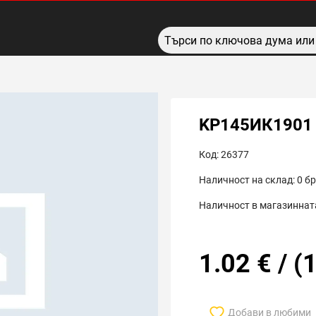
KP145ИК1901
Код:
26377
Наличност на склад:
0
бр
Наличност в магазинната
1.02
€
/
(
1
Добави в любими