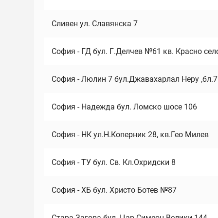
Сливен ул. Славянска 7
София - ГД бул. Г.Делчев №61 кв. Красно сел
София - Люлин 7 бул.Джавахарлал Неру ,бл.
София - Надежда бул. Ломско шосе 106
София - НК ул.Н.Коперник 28, кв.Гео Милев
София - ТУ бул. Св. Кл.Охридски 8
София - ХБ бул. Христо Ботев №87
Стара Загора бул. Цар Симеон Велики 144