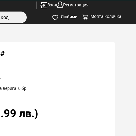
Вход
Регистрация
Моята количка
Любими
 #
.
 верига:
0
бр.
.99
лв.)