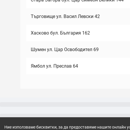
Търговище ул. Васил Левски 42
Хасково бул. България 162
Шумен ул. Цар Освободител 69
Ямбол ул. Преслав 64
Ние използваме бисквитки, за да предоставяме нашите онлайн у