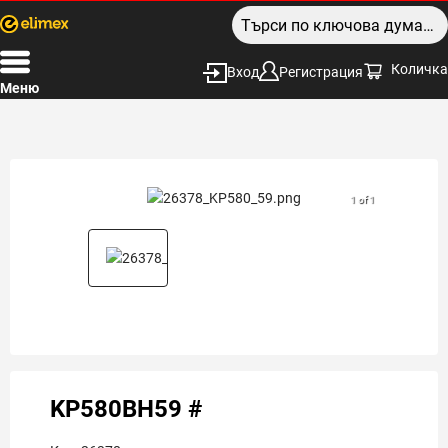
Количка
Вход
Регистрация
Меню
1 of 1
KP580ВН59 #