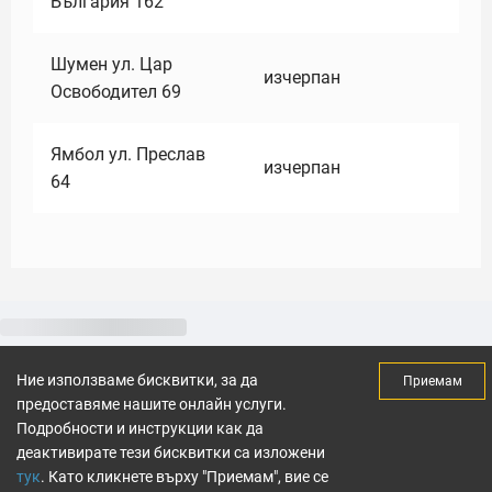
България 162
Шумен ул. Цар
изчерпан
Освободител 69
Ямбол ул. Преслав
изчерпан
64
Ние използваме бисквитки, за да
Приемам
предоставяме нашите онлайн услуги.
Подробности и инструкции как да
деактивирате тези бисквитки са изложени
тук
. Като кликнете върху "Приемам", вие се