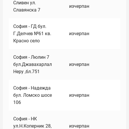
Сливен ул.
изчерпан
Славянска 7
София - ГД бул.
Г.Делчев №61 кв.
изчерпан
Красно село
София - Люлин 7
бул.Джавахарлал
изчерпан
Неру ,бл.751
София - Надежда
бул. Ломско шосе
изчерпан
106
София - НК
ул.Н.Коперник 28,
изчерпан