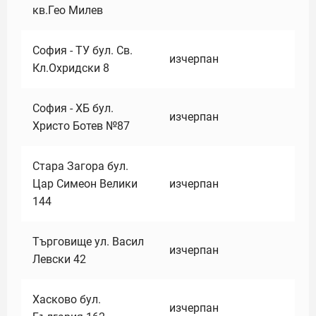
кв.Гео Милев
София - ТУ бул. Св.
изчерпан
Кл.Охридски 8
София - ХБ бул.
изчерпан
Христо Ботев №87
Стара Загора бул.
Цар Симеон Велики
изчерпан
144
Търговище ул. Васил
изчерпан
Левски 42
Хасково бул.
изчерпан