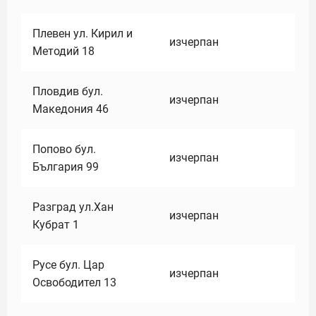
Плевен ул. Кирил и
изчерпан
Методий 18
Пловдив бул.
изчерпан
Македония 46
Попово бул.
изчерпан
България 99
Разград ул.Хан
изчерпан
Кубрат 1
Русе бул. Цар
изчерпан
Освободител 13