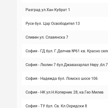
Разград ул.Хан Кубрат 1
Русе бул. Цар Освободител 13
Сливен ул. Славянска 7
София - ГД бул. Г.Делчев №61 кв. Красно сел
София - Люлин 7 бул.Джавахарлал Неру ,бл.
София - Надежда бул. Ломско шосе 106
София - НК ул.Н.Коперник 28, кв.Гео Милев
София - ТУ бул. Св. Кл.Охридски 8