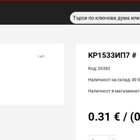
KP1533ИП7 #
1 of 1
Код:
26382
Наличност на склад:
49
б
Наличност в магазинната
0.31
€
/
(
0