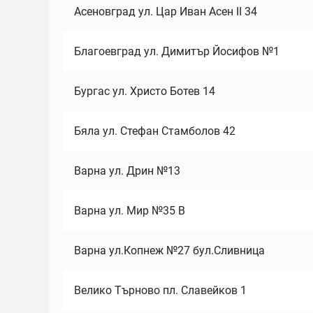
Асеновград ул. Цар Иван Асен II 34
Благоевград ул. Димитър Йосифов №1
Бургас ул. Христо Ботев 14
Бяла ул. Стефан Стамболов 42
Варна ул. Дрин №13
Варна ул. Мир №35 В
Варна ул.Копнеж №27 бул.Сливница
Велико Търново пл. Славейков 1