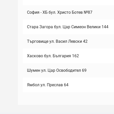
София - ХБ бул. Христо Ботев №87
Стара Загора бул. Цар Симеон Велики 144
Търговище ул. Васил Левски 42
Хасково бул. България 162
Шумен ул. Цар Освободител 69
Ямбол ул. Преслав 64