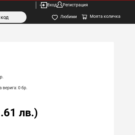
Вход
Регистрация
Моята количка
Любими
р.
 верига:
0
бр.
.61
лв.)