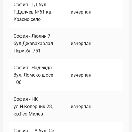
София - ГД бул.
Г.Делчев №61 кв.
изчерпан
Красно село
София - Люлин 7
бул.Джавахарлал
изчерпан
Неру ,бл.751
София - Надежда
бул. Ломско шосе
изчерпан
106
София - НК
ул.Н.Коперник 28,
изчерпан
кв.Гео Милев
София - ТУ бул. Св.