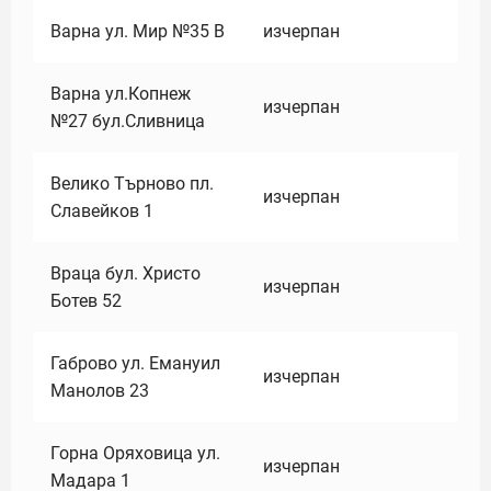
Варна ул. Мир №35 В
изчерпан
Варна ул.Копнеж
изчерпан
№27 бул.Сливница
Велико Търново пл.
изчерпан
Славейков 1
Враца бул. Христо
изчерпан
Ботев 52
Габрово ул. Емануил
изчерпан
Манолов 23
Горна Оряховица ул.
изчерпан
Мадара 1