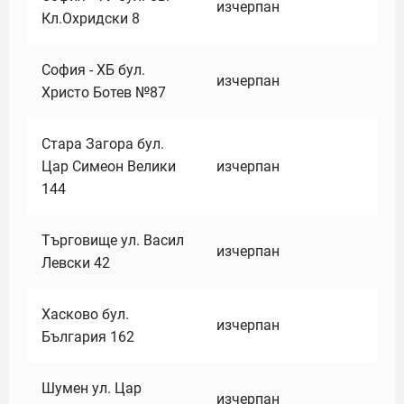
изчерпан
Кл.Охридски 8
София - ХБ бул.
изчерпан
Христо Ботев №87
Стара Загора бул.
Цар Симеон Велики
изчерпан
144
Търговище ул. Васил
изчерпан
Левски 42
Хасково бул.
изчерпан
България 162
Шумен ул. Цар
изчерпан