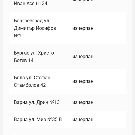
Иван Асен II 34
Благоевград ул.
Димитър Йосифов
изчерпан
№1
Бургас ул. Христо
изчерпан
Ботев 14
Бяла ул. Стефан
изчерпан
Стамболов 42
Варна ул. Дрин №13
изчерпан
Варна ул. Мир №35 В
изчерпан