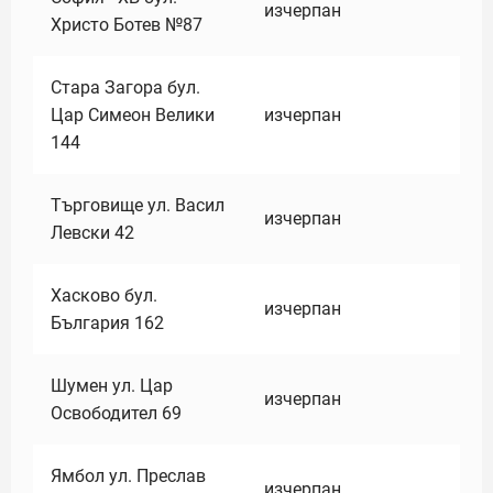
изчерпан
Христо Ботев №87
Стара Загора бул.
Цар Симеон Велики
изчерпан
144
Търговище ул. Васил
изчерпан
Левски 42
Хасково бул.
изчерпан
България 162
Шумен ул. Цар
изчерпан
Освободител 69
Ямбол ул. Преслав
изчерпан