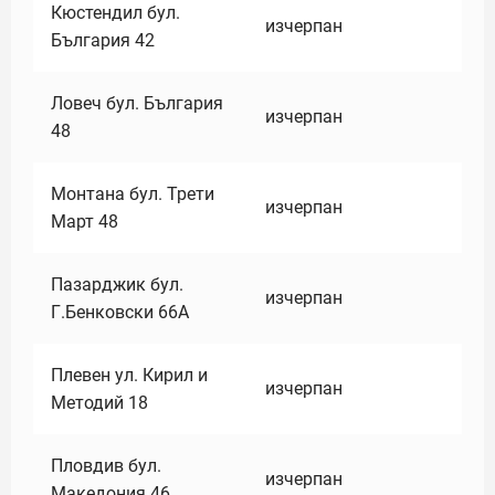
Кюстендил бул.
изчерпан
България 42
Ловеч бул. България
изчерпан
48
Монтана бул. Трети
изчерпан
Март 48
Пазарджик бул.
изчерпан
Г.Бенковски 66А
Плевен ул. Кирил и
изчерпан
Методий 18
Пловдив бул.
изчерпан
Македония 46