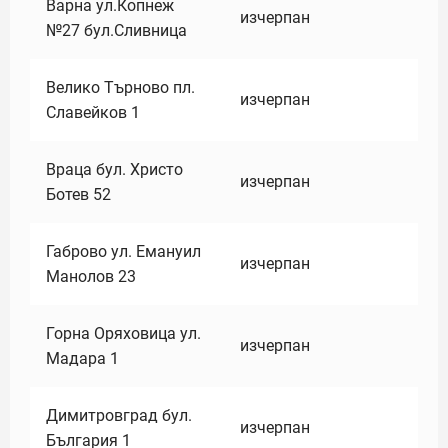
Варна ул.Копнеж
изчерпан
№27 бул.Сливница
Велико Търново пл.
изчерпан
Славейков 1
Враца бул. Христо
изчерпан
Ботев 52
Габрово ул. Емануил
изчерпан
Манолов 23
Горна Оряховица ул.
изчерпан
Мадара 1
Димитровград бул.
изчерпан
България 1