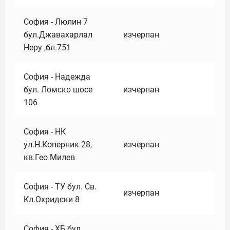
София - Люлин 7
бул.Джавахарлал
изчерпан
Неру ,бл.751
София - Надежда
бул. Ломско шосе
изчерпан
106
София - НК
ул.Н.Коперник 28,
изчерпан
кв.Гео Милев
София - ТУ бул. Св.
изчерпан
Кл.Охридски 8
София - ХБ бул.