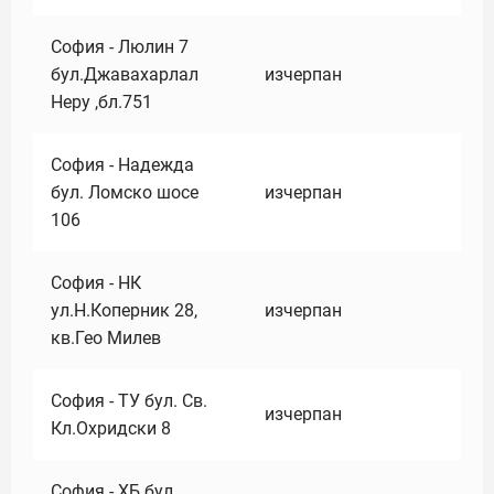
София - Люлин 7
бул.Джавахарлал
изчерпан
Неру ,бл.751
София - Надежда
бул. Ломско шосе
изчерпан
106
София - НК
ул.Н.Коперник 28,
изчерпан
кв.Гео Милев
София - ТУ бул. Св.
изчерпан
Кл.Охридски 8
София - ХБ бул.