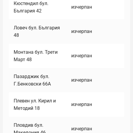
Кюстендил бул.
изчерпан
България 42
Ловеч бул. България
изчерпан
48
Монтана бул. Трети
изчерпан
Март 48
Пазарджик бул.
изчерпан
Г.Бенковски 66А
Плевен ул. Кирил и
изчерпан
Методий 18
Пловдив бул.
изчерпан
Македония 46