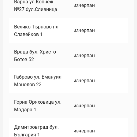
Варна ул.Копнеж
изчерпан
№27 бул.Сливница
Велико Търново пл.
изчерпан
Славейков 1
Враца бул. Христо
изчерпан
Ботев 52
Габрово ул. Емануил
изчерпан
Манолов 23
Горна Оряховица ул.
изчерпан
Мадара 1
Димитровград бул.
изчерпан
България 1