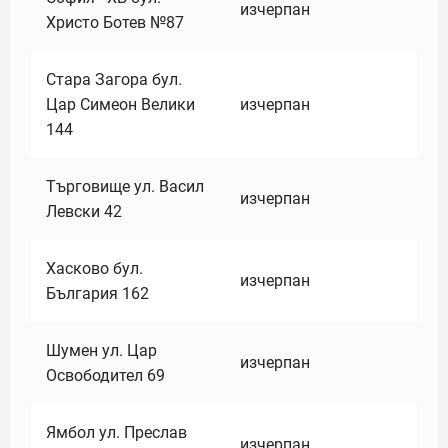
изчерпан
Христо Ботев №87
Стара Загора бул.
Цар Симеон Велики
изчерпан
144
Търговище ул. Васил
изчерпан
Левски 42
Хасково бул.
изчерпан
България 162
Шумен ул. Цар
изчерпан
Освободител 69
Ямбол ул. Преслав
изчерпан