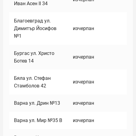
Иван Асен II 34
Благоевград ул.
Димитър Йосифов
изчерпан
№1
Бургас ул. Христо
изчерпан
Ботев 14
Бяла ул. Стефан
изчерпан
Стамболов 42
Варна ул. Дрин №13
изчерпан
Варна ул. Мир №35 В
изчерпан