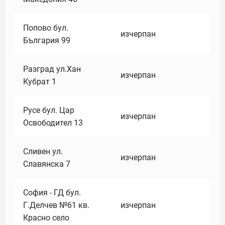
Попово бул.
изчерпан
България 99
Разград ул.Хан
изчерпан
Кубрат 1
Русе бул. Цар
изчерпан
Освободител 13
Сливен ул.
изчерпан
Славянска 7
София - ГД бул.
Г.Делчев №61 кв.
изчерпан
Красно село