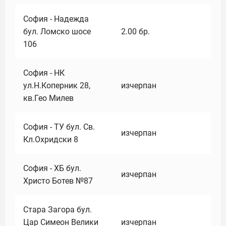
София - Надежда
бул. Ломско шосе
2.00
бр.
106
София - НК
ул.Н.Коперник 28,
изчерпан
кв.Гео Милев
София - ТУ бул. Св.
изчерпан
Кл.Охридски 8
София - ХБ бул.
изчерпан
Христо Ботев №87
Стара Загора бул.
Цар Симеон Велики
изчерпан