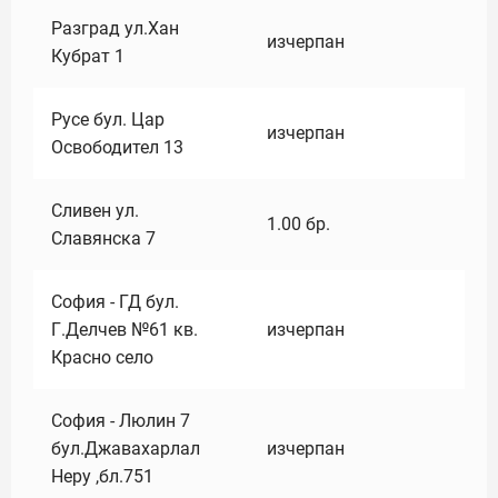
Разград ул.Хан
изчерпан
Кубрат 1
Русе бул. Цар
изчерпан
Освободител 13
Сливен ул.
1.00
бр.
Славянска 7
София - ГД бул.
Г.Делчев №61 кв.
изчерпан
Красно село
София - Люлин 7
бул.Джавахарлал
изчерпан
Неру ,бл.751