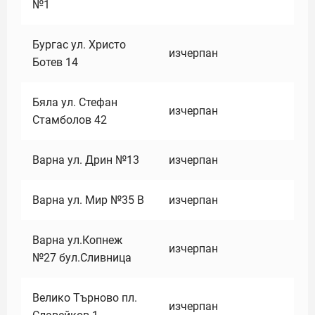
№1
Бургас ул. Христо
изчерпан
Ботев 14
Бяла ул. Стефан
изчерпан
Стамболов 42
Варна ул. Дрин №13
изчерпан
Варна ул. Мир №35 В
изчерпан
Варна ул.Копнеж
изчерпан
№27 бул.Сливница
Велико Търново пл.
изчерпан