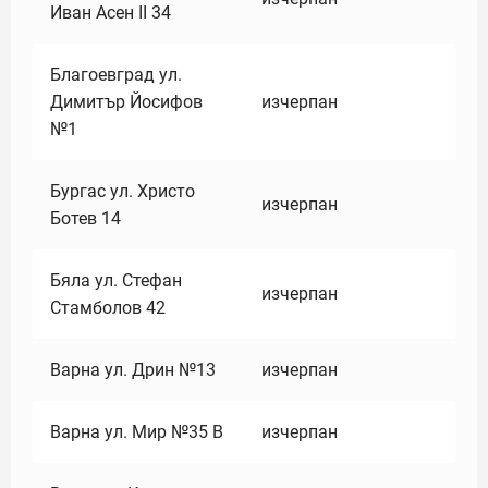
Иван Асен II 34
Благоевград ул.
Димитър Йосифов
изчерпан
№1
Бургас ул. Христо
изчерпан
Ботев 14
Бяла ул. Стефан
изчерпан
Стамболов 42
Варна ул. Дрин №13
изчерпан
Варна ул. Мир №35 В
изчерпан