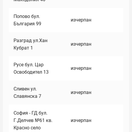
Попово бул.
изчерпан
България 99
Разград ул.Хан
изчерпан
Кубрат 1
Русе бул. Цар
изчерпан
Освободител 13
Сливен ул.
изчерпан
Славянска 7
София - ГД бул.
Г.Делчев №61 кв.
изчерпан
Красно село