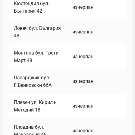
Кюстендил бул.
изчерпан
България 42
Ловеч бул. България
изчерпан
48
Монтана бул. Трети
изчерпан
Март 48
Пазарджик бул.
изчерпан
Г.Бенковски 66А
Плевен ул. Кирил и
изчерпан
Методий 18
Пловдив бул.
изчерпан
Македония 46