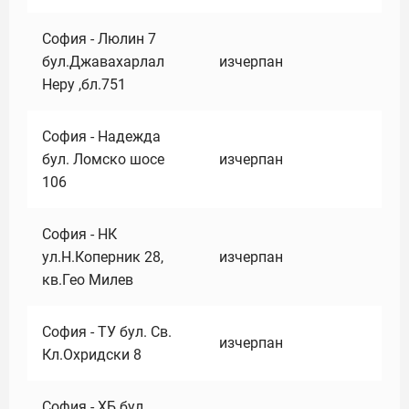
София - Люлин 7
бул.Джавахарлал
изчерпан
Неру ,бл.751
София - Надежда
бул. Ломско шосе
изчерпан
106
София - НК
ул.Н.Коперник 28,
изчерпан
кв.Гео Милев
София - ТУ бул. Св.
изчерпан
Кл.Охридски 8
София - ХБ бул.