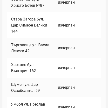
изчерпан
Христо Ботев №87
Стара Загора бул.
Цар Симеон Велики
изчерпан
144
Търговище ул. Васил
изчерпан
Левски 42
Хасково бул.
изчерпан
България 162
Шумен ул. Цар
изчерпан
Освободител 69
Ямбол ул. Преслав
изчерпан