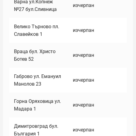
Варна ул.Копнеж
изчерпан
№27 бул.Сливница
Велико Търново пл.
изчерпан
Славейков 1
Враца бул. Христо
изчерпан
Ботев 52
Габрово ул. Емануил
изчерпан
Манолов 23
Горна Оряховица ул.
изчерпан
Мадара 1
Димитровград бул.
изчерпан
България 1