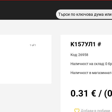
K157УЛ1 #
1 of 1
Код:
26958
Наличност на склад:
0
бр
Наличност в магазинната
0.31
€
/
(
0
Добави в любими