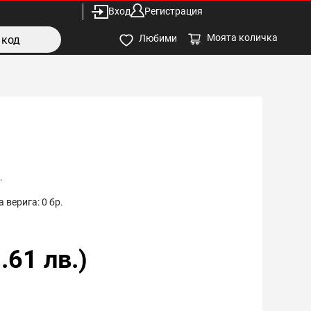
Вход
Регистрация
Моята количка
Любими
.
 верига:
0
бр.
.61
лв.)