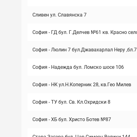
Сливен ул. Славянска 7
София - ГД бул. Г.Делчев №61 кв. Красно сел
София - Люлин 7 бул.Джавахарлал Неру ,бл.
София - Надежда бул. Ломско шосе 106
София - НК ул.Н.Коперник 28, кв.Гео Милев
София - ТУ бул. Св. Кл.Охридски 8
София - ХБ бул. Христо Ботев №87
Стара Загора бул. Цар Симеон Велики 144