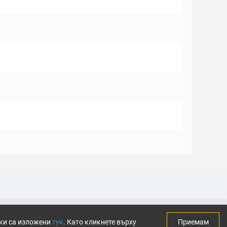
тки са изложени
тук
. Като кликнете върху
Приемам