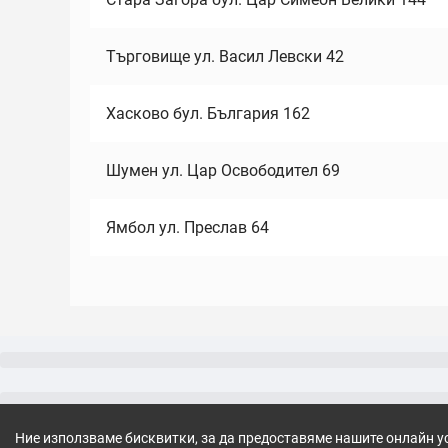
Търговище ул. Васил Левски 42
Хасково бул. България 162
Шумен ул. Цар Освободител 69
Ямбол ул. Преслав 64
Ние използваме бисквитки, за да предоставяме нашите онлайн у