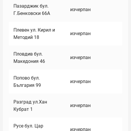
Пазарджик бул.
изчерпан
Г.Бенковски 66А
Плевен ул. Кирил и
изчерпан
Методий 18
Пловдив бул.
изчерпан
Македония 46
Попово бул.
изчерпан
България 99
Разград ул.Хан
изчерпан
Кубрат 1
Русе бул. Цар
изчерпан