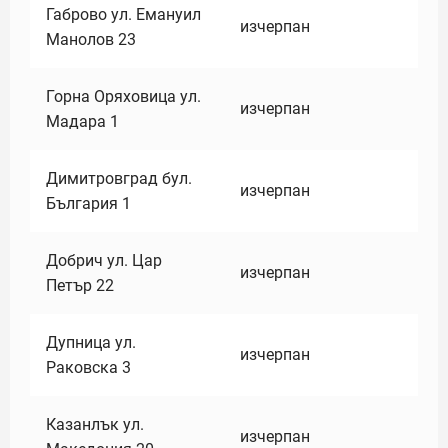
Габрово ул. Емануил
изчерпан
Манолов 23
Горна Оряховица ул.
изчерпан
Мадара 1
Димитровград бул.
изчерпан
България 1
Добрич ул. Цар
изчерпан
Петър 22
Дупница ул.
изчерпан
Раковска 3
Казанлък ул.
изчерпан