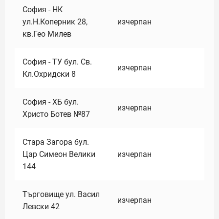
София - НК
ул.Н.Коперник 28,
изчерпан
кв.Гео Милев
София - ТУ бул. Св.
изчерпан
Кл.Охридски 8
София - ХБ бул.
изчерпан
Христо Ботев №87
Стара Загора бул.
Цар Симеон Велики
изчерпан
144
Търговище ул. Васил
изчерпан
Левски 42