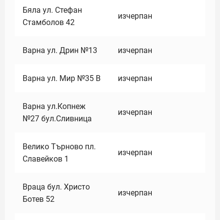
Бяла ул. Стефан
изчерпан
Стамболов 42
Варна ул. Дрин №13
изчерпан
Варна ул. Мир №35 В
изчерпан
Варна ул.Копнеж
изчерпан
№27 бул.Сливница
Велико Търново пл.
изчерпан
Славейков 1
Враца бул. Христо
изчерпан
Ботев 52