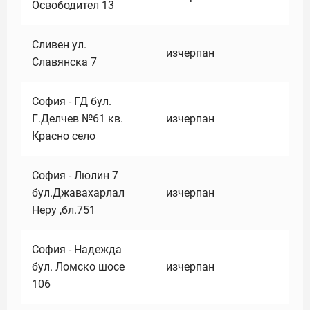
Освободител 13
Сливен ул.
изчерпан
Славянска 7
София - ГД бул.
Г.Делчев №61 кв.
изчерпан
Красно село
София - Люлин 7
бул.Джавахарлал
изчерпан
Неру ,бл.751
София - Надежда
бул. Ломско шосе
изчерпан
106