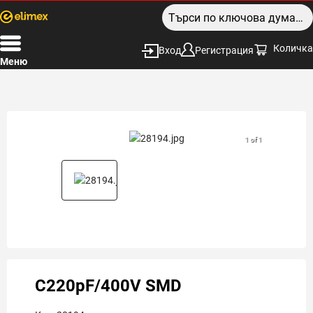
Количка
Вход
Регистрация
Меню
1 of 1
C220pF/400V SMD