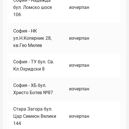
София - Надежда
бул. Ломско шосе
изчерпан
106
София - НК
ул.Н.Коперник 28,
изчерпан
кв.Гео Милев
София - ТУ бул. Св.
изчерпан
Кл.Охридски 8
София - ХБ бул.
изчерпан
Христо Ботев №87
Стара Загора бул.
Цар Симеон Велики
изчерпан
144