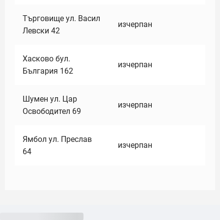
Търговище ул. Васил
изчерпан
Левски 42
Хасково бул.
изчерпан
България 162
Шумен ул. Цар
изчерпан
Освободител 69
Ямбол ул. Преслав
изчерпан
64