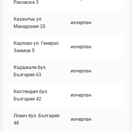
Раковска 3
Казанлък ул.
изчерпан
Македония 20
Карлово ул. Генерал
изчерпан
Заимов 5
Кърджали бул.
изчерпан
България 63
Кюстендил бул.
изчерпан
България 42
Ловеч бул. България
изчерпан
48