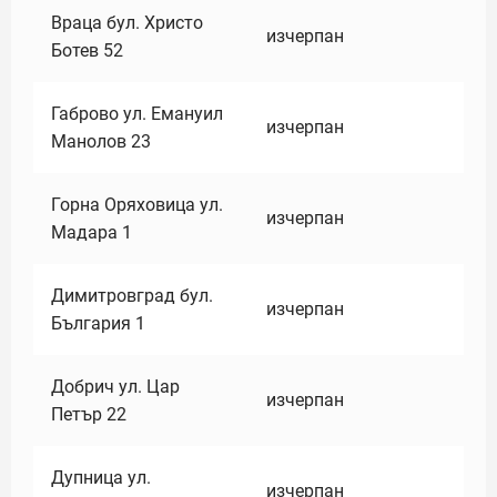
Враца бул. Христо
изчерпан
Ботев 52
Габрово ул. Емануил
изчерпан
Манолов 23
Горна Оряховица ул.
изчерпан
Мадара 1
Димитровград бул.
изчерпан
България 1
Добрич ул. Цар
изчерпан
Петър 22
Дупница ул.
изчерпан