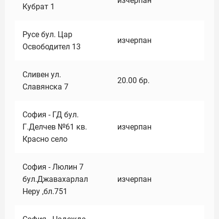
изчерпан
Кубрат 1
Русе бул. Цар
изчерпан
Освободител 13
Сливен ул.
20.00
бр.
Славянска 7
София - ГД бул.
Г.Делчев №61 кв.
изчерпан
Красно село
София - Люлин 7
бул.Джавахарлал
изчерпан
Неру ,бл.751