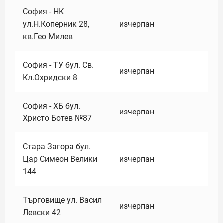
София - НК
ул.Н.Коперник 28,
изчерпан
кв.Гео Милев
София - ТУ бул. Св.
изчерпан
Кл.Охридски 8
София - ХБ бул.
изчерпан
Христо Ботев №87
Стара Загора бул.
Цар Симеон Велики
изчерпан
144
Търговище ул. Васил
изчерпан
Левски 42