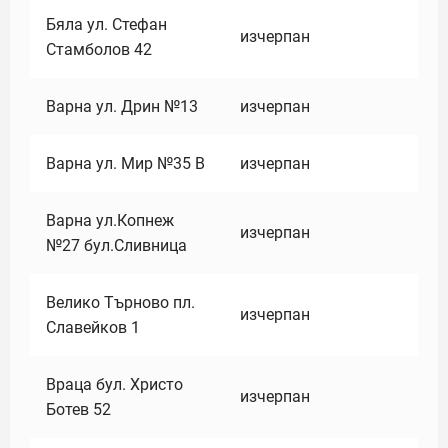
Бяла ул. Стефан
изчерпан
Стамболов 42
Варна ул. Дрин №13
изчерпан
Варна ул. Мир №35 В
изчерпан
Варна ул.Копнеж
изчерпан
№27 бул.Сливница
Велико Търново пл.
изчерпан
Славейков 1
Враца бул. Христо
изчерпан
Ботев 52