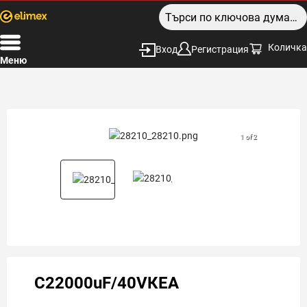
Количка
Вход
Регистрация
Меню
1 of 2
C22000uF/40VКЕА