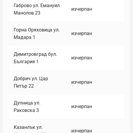
Габрово ул. Емануил
изчерпан
Манолов 23
Горна Оряховица ул.
изчерпан
Мадара 1
Димитровград бул.
изчерпан
България 1
Добрич ул. Цар
изчерпан
Петър 22
Дупница ул.
изчерпан
Раковска 3
Казанлък ул.
изчерпан