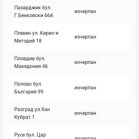
Пазарджик бул.
изчерпан
Г.Бенковски 66А
Плевен ул. Кирил и
изчерпан
Методий 18
Пловдив бул.
изчерпан
Македония 46
Попово бул.
изчерпан
България 99
Разград ул.Хан
изчерпан
Кубрат 1
Русе бул. Цар
изчерпан