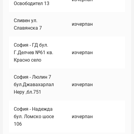
Освободител 13
Сливен ул.
изчерпан
Славянска 7
София - ГД бул.
Г.Делчев №61 кв.
изчерпан
Красно село
София - Люлин 7
бул.Джавахарлал
изчерпан
Неру ,бл.751
София - Надежда
бул. Ломско шосе
изчерпан
106