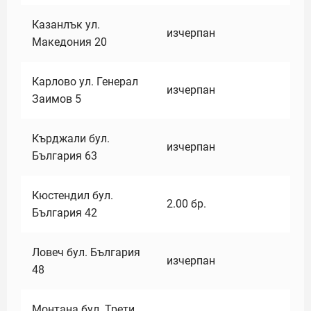
Казанлък ул.
изчерпан
Македония 20
Карлово ул. Генерал
изчерпан
Заимов 5
Кърджали бул.
изчерпан
България 63
Кюстендил бул.
2.00
бр.
България 42
Ловеч бул. България
изчерпан
48
Монтана бул. Трети