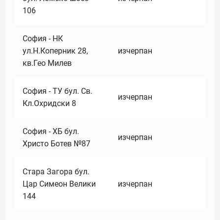
106
София - НК
ул.Н.Коперник 28,
изчерпан
кв.Гео Милев
София - ТУ бул. Св.
изчерпан
Кл.Охридски 8
София - ХБ бул.
изчерпан
Христо Ботев №87
Стара Загора бул.
Цар Симеон Велики
изчерпан
144