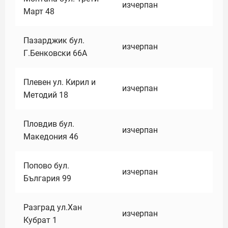
изчерпан
Март 48
Пазарджик бул.
изчерпан
Г.Бенковски 66А
Плевен ул. Кирил и
изчерпан
Методий 18
Пловдив бул.
изчерпан
Македония 46
Попово бул.
изчерпан
България 99
Разград ул.Хан
изчерпан
Кубрат 1