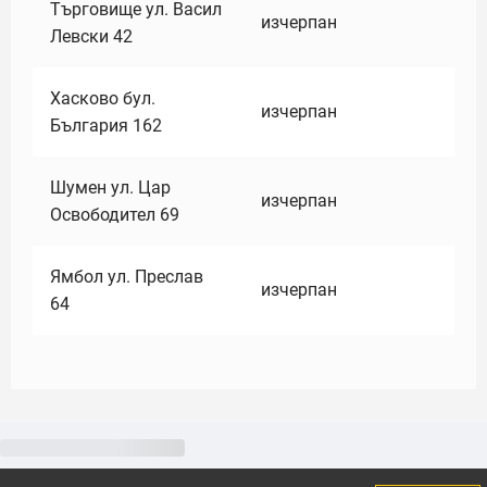
Търговище ул. Васил
изчерпан
Левски 42
Хасково бул.
изчерпан
България 162
Шумен ул. Цар
изчерпан
Освободител 69
Ямбол ул. Преслав
изчерпан
64