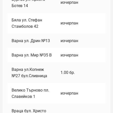
изчерпан
Ботев 14
Бяла ул. Стефан
изчерпан
Стамболов 42
Варна ул. Дрин №13
изчерпан
Варна ул. Мир №35 В
изчерпан
Варна ул.Копнеж
1.00
бр.
№27 бул.Сливница
Велико Търново пл.
изчерпан
Славейков 1
Враца бул. Христо