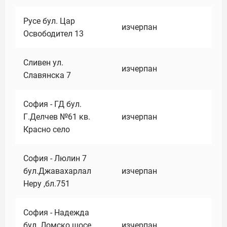
Русе бул. Цар
изчерпан
Освободител 13
Сливен ул.
изчерпан
Славянска 7
София - ГД бул.
Г.Делчев №61 кв.
изчерпан
Красно село
София - Люлин 7
бул.Джавахарлал
изчерпан
Неру ,бл.751
София - Надежда
бул. Ломско шосе
изчерпан