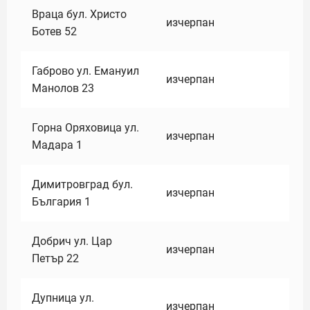
Враца бул. Христо
изчерпан
Ботев 52
Габрово ул. Емануил
изчерпан
Манолов 23
Горна Оряховица ул.
изчерпан
Мадара 1
Димитровград бул.
изчерпан
България 1
Добрич ул. Цар
изчерпан
Петър 22
Дупница ул.
изчерпан