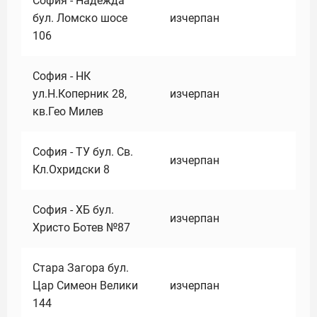
София - Надежда
бул. Ломско шосе
изчерпан
106
София - НК
ул.Н.Коперник 28,
изчерпан
кв.Гео Милев
София - ТУ бул. Св.
изчерпан
Кл.Охридски 8
София - ХБ бул.
изчерпан
Христо Ботев №87
Стара Загора бул.
Цар Симеон Велики
изчерпан
144