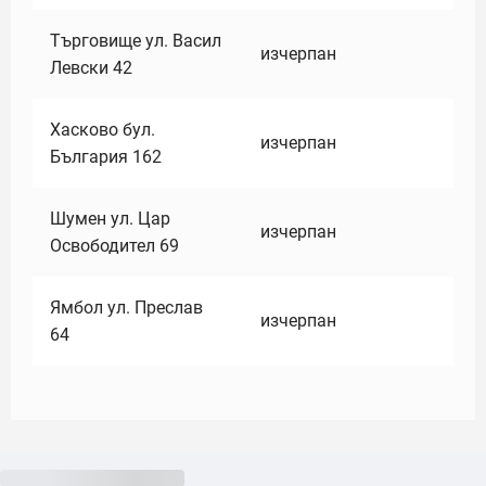
Търговище ул. Васил
изчерпан
Левски 42
Хасково бул.
изчерпан
България 162
Шумен ул. Цар
изчерпан
Освободител 69
Ямбол ул. Преслав
изчерпан
64