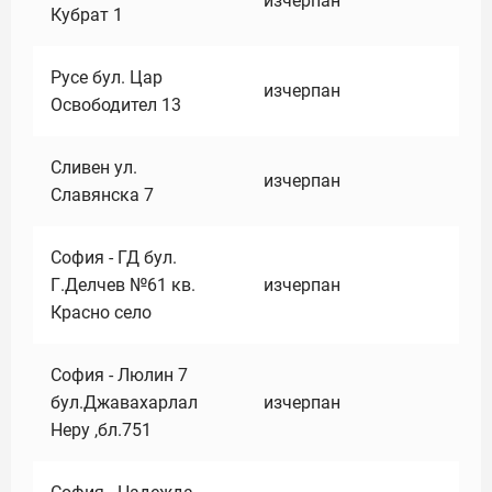
изчерпан
Кубрат 1
Русе бул. Цар
изчерпан
Освободител 13
Сливен ул.
изчерпан
Славянска 7
София - ГД бул.
Г.Делчев №61 кв.
изчерпан
Красно село
София - Люлин 7
бул.Джавахарлал
изчерпан
Неру ,бл.751