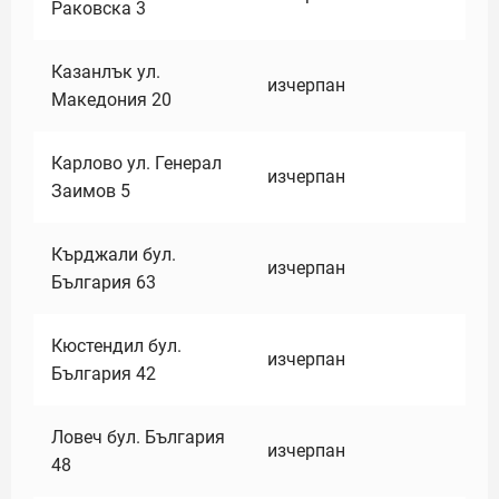
Раковска 3
Казанлък ул.
изчерпан
Македония 20
Карлово ул. Генерал
изчерпан
Заимов 5
Кърджали бул.
изчерпан
България 63
Кюстендил бул.
изчерпан
България 42
Ловеч бул. България
изчерпан
48