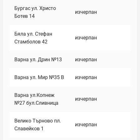
Бургас ул. Христо
изчерпан
Ботев 14
Бяла ул. Стефан
изчерпан
Стамболов 42
Варна ул. Дрин №13
изчерпан
Варна ул. Мир №35 В
изчерпан
Варна ул.Копнеж
изчерпан
№27 бул.Сливница
Велико Търново пл.
изчерпан
Славейков 1