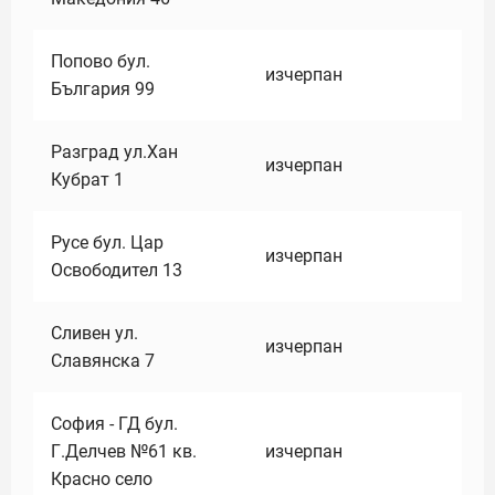
Попово бул.
изчерпан
България 99
Разград ул.Хан
изчерпан
Кубрат 1
Русе бул. Цар
изчерпан
Освободител 13
Сливен ул.
изчерпан
Славянска 7
София - ГД бул.
Г.Делчев №61 кв.
изчерпан
Красно село