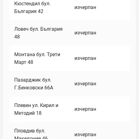
Кюстендил бул.
изчерпан
България 42
Ловеч бул. България
изчерпан
48
Монтана бул. Трети
изчерпан
Март 48
Пазарджик бул.
изчерпан
Г.Бенковски 66А
Плевен ул. Кирил и
изчерпан
Методий 18
Пловдив бул.
изчерпан
Македония 46