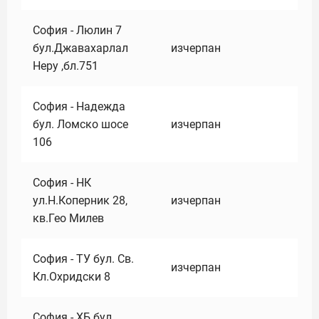
София - Люлин 7
бул.Джавахарлал
изчерпан
Неру ,бл.751
София - Надежда
бул. Ломско шосе
изчерпан
106
София - НК
ул.Н.Коперник 28,
изчерпан
кв.Гео Милев
София - ТУ бул. Св.
изчерпан
Кл.Охридски 8
София - ХБ бул.