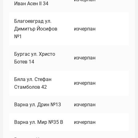
Иван Асен II 34
Благоевград ул.
Димитър Йосифов
изчерпан
№1
Бургас ул. Христо
изчерпан
Ботев 14
Бяла ул. Стефан
изчерпан
Стамболов 42
Варна ул. Дрин №13
изчерпан
Варна ул. Мир №35 В
изчерпан