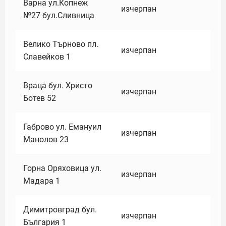
Варна ул.Копнеж
изчерпан
№27 бул.Сливница
Велико Търново пл.
изчерпан
Славейков 1
Враца бул. Христо
изчерпан
Ботев 52
Габрово ул. Емануил
изчерпан
Манолов 23
Горна Оряховица ул.
изчерпан
Мадара 1
Димитровград бул.
изчерпан
България 1