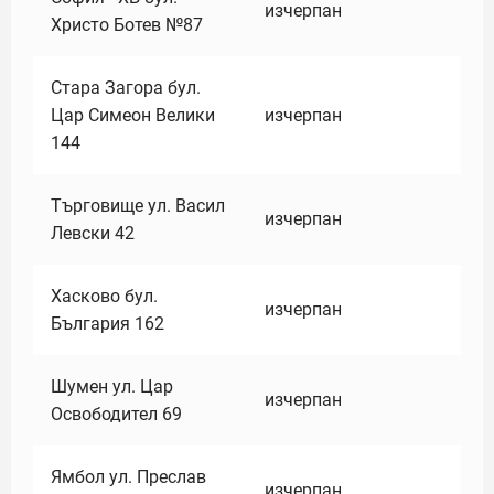
изчерпан
Христо Ботев №87
Стара Загора бул.
Цар Симеон Велики
изчерпан
144
Търговище ул. Васил
изчерпан
Левски 42
Хасково бул.
изчерпан
България 162
Шумен ул. Цар
изчерпан
Освободител 69
Ямбол ул. Преслав
изчерпан