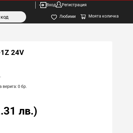
Вход
Регистрация
Моята количка
Любими
-1Z 24V
.
 верига:
0
бр.
.31
лв.)