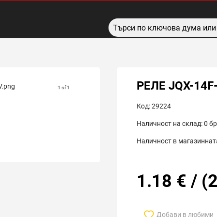
РЕЛЕ JQX-14F
1 of 1
Код:
29224
Наличност на склад:
0
бр
Наличност в магазинната
1.18
€
/
(
2
Добави в любими