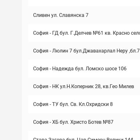
Сливен ул. Славянска 7
София - ГД бул. Г.Делчев №61 кв. Красно сел
София - Люлин 7 бул.Джавахарлал Неру ,бл.
София - Надежда бул. Ломско шосе 106
София - НК ул.Н.Коперник 28, кв.Гео Милев
София - ТУ бул. Св. Кл.Охридски 8
София - ХБ бул. Христо Ботев №87
Стара Загора бул. Цар Симеон Велики 144