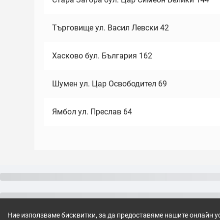
Търговище ул. Васил Левски 42
Хасково бул. България 162
Шумен ул. Цар Освободител 69
Ямбол ул. Преслав 64
Ние използваме бисквитки, за да предоставяме нашите онлайн у