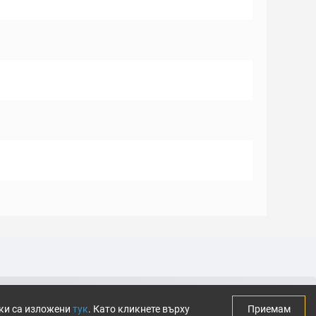
тки са изложени
тук
. Като кликнете върху
Приемам