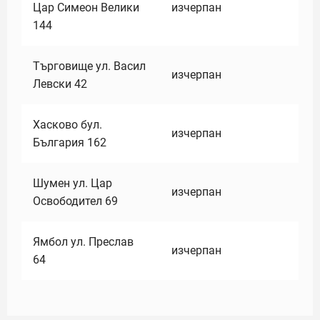
Цар Симеон Велики
изчерпан
144
Търговище ул. Васил
изчерпан
Левски 42
Хасково бул.
изчерпан
България 162
Шумен ул. Цар
изчерпан
Освободител 69
Ямбол ул. Преслав
изчерпан
64