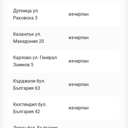
Дупница ул.
изчерпан
Раковска 3
Казанлък ул.
изчерпан
Македония 20
Карлово ул. Генерал
изчерпан
Заимов 5
Кърджали бул.
изчерпан
България 63
Кюстендил бул.
изчерпан
България 42
Ловеч бул. България