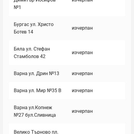
№1
Бургас ул. Христо
изчерпан
Ботев 14
Бяла ул. Стефан
изчерпан
Стамболов 42
Варна ул. Дрин №13
изчерпан
Варна ул. Мир №35 В
изчерпан
Варна ул.Копнеж
изчерпан
№27 бул.Сливница
Велико Търново пл.