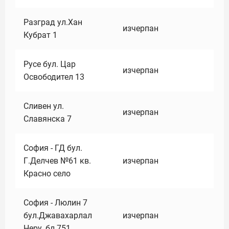
Разград ул.Хан
изчерпан
Кубрат 1
Русе бул. Цар
изчерпан
Освободител 13
Сливен ул.
изчерпан
Славянска 7
София - ГД бул.
Г.Делчев №61 кв.
изчерпан
Красно село
София - Люлин 7
бул.Джавахарлал
изчерпан
Неру ,бл.751