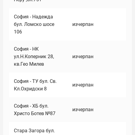
София - Надежда
бул. Ломско шосе
изчерпан
106
София - НК
ул.Н.Коперник 28,
изчерпан
кв.Гео Милев
София - ТУ бул. Св.
изчерпан
Кл.Охридски 8
София - ХБ бул.
изчерпан
Христо Ботев №87
Стара Загора бул.