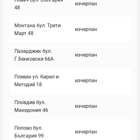
изчерпан
48
Монтана бул. Трети
изчерпан
Март 48
Пазарджик бул.
изчерпан
Г.Бенковски 66А
Плевен ул. Кирил и
изчерпан
Методий 18
Пловдив бул.
изчерпан
Македония 46
Попово бул.
изчерпан
България 99