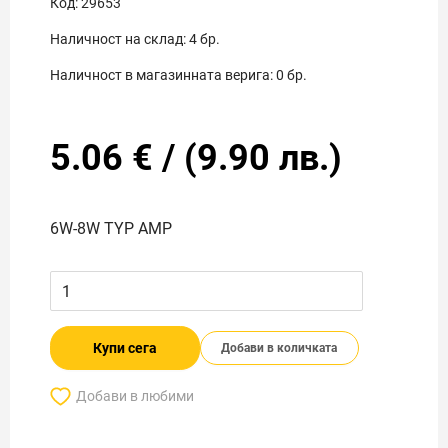
Код:
29653
Наличност на склад:
4
бр.
Наличност в магазинната верига:
0
бр.
5.06
€
/
(
9.90
лв.)
6W-8W TYP AMP
Купи сега
Добави в количката
Добави в любими